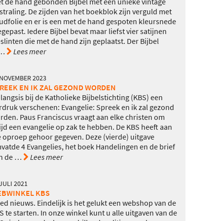
t de hand gebonden Bijbel met een unieke vintage
tstraling. De zijden van het boekblok zijn verguld met
udfolie en er is een met de hand gespoten kleursnede
egepast. Iedere Bijbel bevat maar liefst vier satijnen
eslinten die met de hand zijn geplaatst. Der Bijbel
…
Lees meer
 NOVEMBER 2023
REEK EN IK ZAL GEZOND WORDEN
langsis bij de Katholieke Bijbelstichting (KBS) een
rdruk verschenen: Evangelie: Spreek en ik zal gezond
rden. Paus Franciscus vraagt aan elke christen om
tijd een evangelie op zak te hebben. De KBS heeft aan
e oproep gehoor gegeven. Deze (vierde) uitgave
vatde 4 Evangelies, het boek Handelingen en de brief
n de
…
Lees meer
JULI 2021
BWINKEL KBS
ed nieuws. Eindelijk is het gelukt een webshop van de
S te starten. In onze winkel kunt u alle uitgaven van de