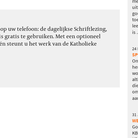
me
ui
go
to
le
p uw telefoon: de dagelijkse Schriftlezing,
is
s gratis te gebruiken. Met een optioneel
én steunt u het werk van de Katholieke
24
SP
On
he
wo
al
di
om
aa
31 
WE
Go
KB