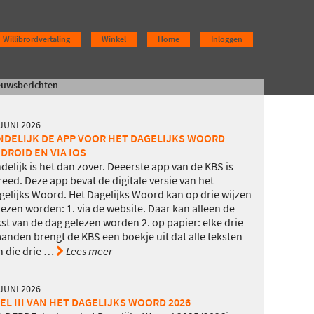
Willibrordvertaling
Winkel
Home
Inloggen
euwsberichten
 JUNI 2026
NDELIJK DE APP VOOR HET DAGELIJKS WOORD
DROID EN VIA IOS
ndelijk is het dan zover. Deeerste app van de KBS is
reed. Deze app bevat de digitale versie van het
gelijks Woord. Het Dagelijks Woord kan op drie wijzen
lezen worden: 1. via de website. Daar kan alleen de
kst van de dag gelezen worden 2. op papier: elke drie
anden brengt de KBS een boekje uit dat alle teksten
n die drie
…
Lees meer
 JUNI 2026
EL III VAN HET DAGELIJKS WOORD 2026