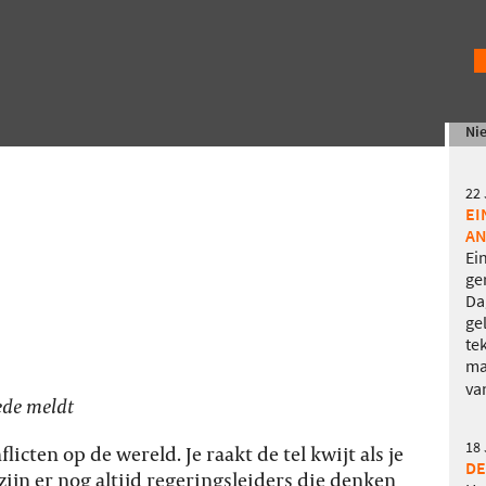
Ni
22
EI
AN
Ei
ge
Da
ge
te
ma
va
ede meldt
18
icten op de wereld. Je raakt de tel kwijt als je
DE
zijn er nog altijd regeringsleiders die denken