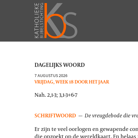
DAGELIJKS WOORD
7 AUGUSTUS 2026
VRIJDAG, WEEK 18 DOOR HET JAAR
Nah. 2,1-3; 3,1-3+6-7
SCHRIFTWOORD
—
De vreugdebode die vr
Er zijn te veel oorlogen en gewapende confl
die opzoekt op de wereldkaart. En helaas 