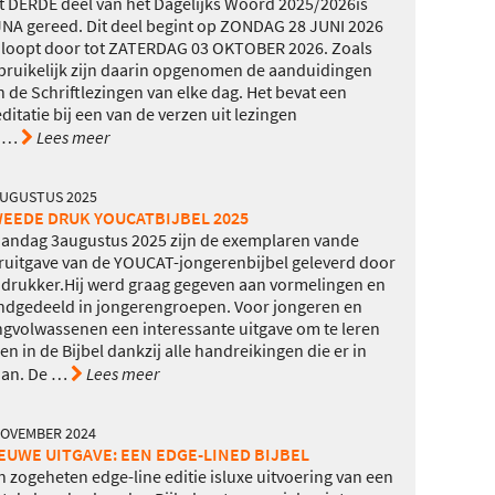
t DERDE deel van het Dagelijks Woord 2025/2026is
JNA gereed. Dit deel begint op ZONDAG 28 JUNI 2026
 loopt door tot ZATERDAG 03 OKTOBER 2026. Zoals
bruikelijk zijn daarin opgenomen de aanduidingen
n de Schriftlezingen van elke dag. Het bevat een
ditatie bij een van de verzen uit lezingen
…
Lees meer
AUGUSTUS 2025
EEDE DRUK YOUCATBIJBEL 2025
andag 3augustus 2025 zijn de exemplaren vande
ruitgave van de YOUCAT-jongerenbijbel geleverd door
 drukker.Hij werd graag gegeven aan vormelingen en
ndgedeeld in jongerengroepen. Voor jongeren en
ngvolwassenen een interessante uitgave om te leren
zen in de Bijbel dankzij alle handreikingen die er in
aan. De
…
Lees meer
NOVEMBER 2024
EUWE UITGAVE: EEN EDGE-LINED BIJBEL
n zogeheten edge-line editie isluxe uitvoering van een