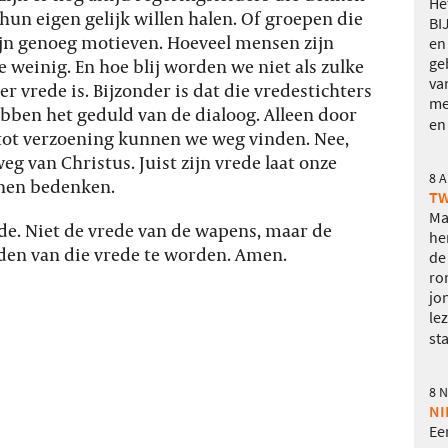
He
hun eigen gelijk willen halen. Of groepen die
BI
 zijn genoeg motieven. Hoeveel mensen zijn
en
ge
te weinig. En hoe blij worden we niet als zulke
va
 vrede is. Bijzonder is dat die vredestichters
me
ebben het geduld van de dialoog. Alleen door
en
tot verzoening kunnen we weg vinden. Nee,
eg van Christus. Juist zijn vrede laat onze
8 
nnen bedenken.
TW
Ma
ede. Niet de vrede van de wapens, maar de
he
den van die vrede te worden. Amen.
de
ro
jo
le
st
8 
NI
Ee