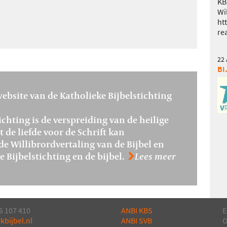
KB
Wi
ht
rea
22
BI
ebsite van de Katholieke Bijbelstichting
ichting is de verspreiding van de heilige
 de liefde voor de Schrift kan
de Willibrordvertaling van de Bijbel en
 Bijbelstichting en de bijbel.
Lees meer
6 107 410
ANBI KBS
E
kbijbel.nl
ANBI SVB
O