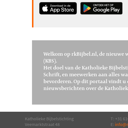
Welkom op rkBijbel.nl, de nieuwe w
(KBS).
Het doel van de Katholieke Bijbelst
Schrift, en meewerken aan alles wat
bevorderen. Op dit portaal vindt u 
nieuwsberichten over de Katholieke
Katholieke Bijbelstichting
T: +31 61
Veemarktstraat 48
E:
info@r