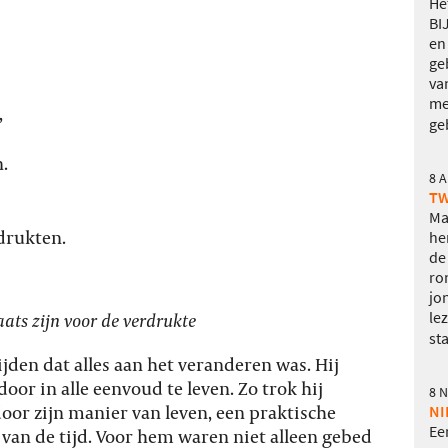
He
BI
en
ge
va
me
,
ge
.
8 
TW
Ma
drukten.
he
de
ro
jo
le
aats zijn voor de verdrukte
sta
jden dat alles aan het veranderen was. Hij
door in alle eenvoud te leven. Zo trok hij
8 
oor zijn manier van leven, een praktische
NI
Ee
 van de tijd. Voor hem waren niet alleen gebed