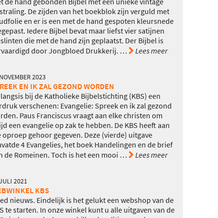
t de hand gebonden Bijbel met een unieke vintage
tstraling. De zijden van het boekblok zijn verguld met
udfolie en er is een met de hand gespoten kleursnede
egepast. Iedere Bijbel bevat maar liefst vier satijnen
eslinten die met de hand zijn geplaatst. Der Bijbel is
rvaardigd door Jongbloed Drukkerij.
…
Lees meer
 NOVEMBER 2023
REEK EN IK ZAL GEZOND WORDEN
langsis bij de Katholieke Bijbelstichting (KBS) een
rdruk verschenen: Evangelie: Spreek en ik zal gezond
rden. Paus Franciscus vraagt aan elke christen om
tijd een evangelie op zak te hebben. De KBS heeft aan
e oproep gehoor gegeven. Deze (vierde) uitgave
vatde 4 Evangelies, het boek Handelingen en de brief
n de Romeinen. Toch is het een mooi
…
Lees meer
JULI 2021
BWINKEL KBS
ed nieuws. Eindelijk is het gelukt een webshop van de
S te starten. In onze winkel kunt u alle uitgaven van de