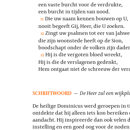
een vaste burcht voor de verdrukte,
een burcht in tijden van nood.
Die uw naam kennen bouwen op U,
11
nooit begeeft Gij, Heer, die U zoeken.
Zingt uw psalmen tot eer van Jahwe
12
die zijn woonstede heeft op de Sion,
boodschapt onder de volken zijn daden
Hij is die vergoten bloed wreekt,
13
Hij is die de verslagenen gedenkt,
Hem ontgaat niet de schreeuw der ver
SCHRIFTWOORD
—
De Heer zal een wijkpl
De heilige Dominicus werd geroepen in ti
ontdekte dat hij alleen iets kon bereiken 
aandacht. Hij inspireerde dan ook velen d
instelling en een goed oog voor de noden