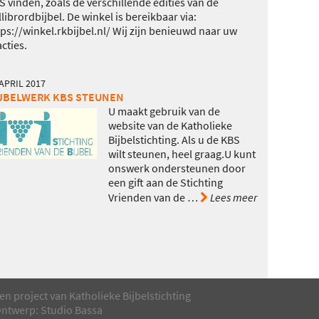
S vinden, zoals de verschillende edities van de
llibrordbijbel. De winkel is bereikbaar via:
tps://winkel.rkbijbel.nl/ Wij zijn benieuwd naar uw
cties.
 APRIL 2017
JBELWERK KBS STEUNEN
U maakt gebruik van de
website van de Katholieke
Bijbelstichting. Als u de KBS
wilt steunen, heel graag.U kunt
onswerk ondersteunen door
een gift aan de Stichting
Vrienden van de
…
Lees meer
en project van Katholieke Bijbelstichting
ntwerp: Studio Bassa