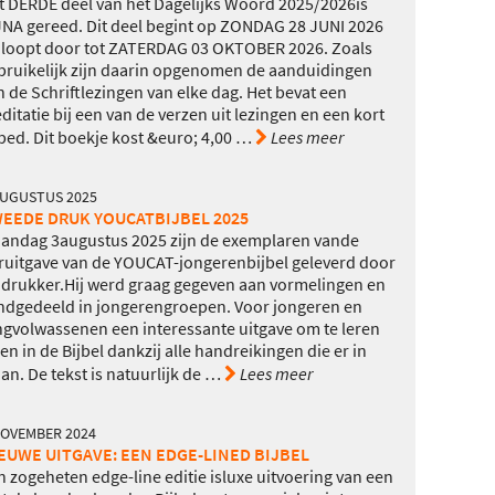
t DERDE deel van het Dagelijks Woord 2025/2026is
JNA gereed. Dit deel begint op ZONDAG 28 JUNI 2026
 loopt door tot ZATERDAG 03 OKTOBER 2026. Zoals
bruikelijk zijn daarin opgenomen de aanduidingen
n de Schriftlezingen van elke dag. Het bevat een
ditatie bij een van de verzen uit lezingen en een kort
bed. Dit boekje kost &euro; 4,00
…
Lees meer
AUGUSTUS 2025
EEDE DRUK YOUCATBIJBEL 2025
andag 3augustus 2025 zijn de exemplaren vande
ruitgave van de YOUCAT-jongerenbijbel geleverd door
 drukker.Hij werd graag gegeven aan vormelingen en
ndgedeeld in jongerengroepen. Voor jongeren en
ngvolwassenen een interessante uitgave om te leren
zen in de Bijbel dankzij alle handreikingen die er in
an. De tekst is natuurlijk de
…
Lees meer
NOVEMBER 2024
EUWE UITGAVE: EEN EDGE-LINED BIJBEL
n zogeheten edge-line editie isluxe uitvoering van een