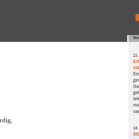
Ni
22
EI
AN
Ei
ge
Da
ge
te
ma
va
rdig,
18
DE