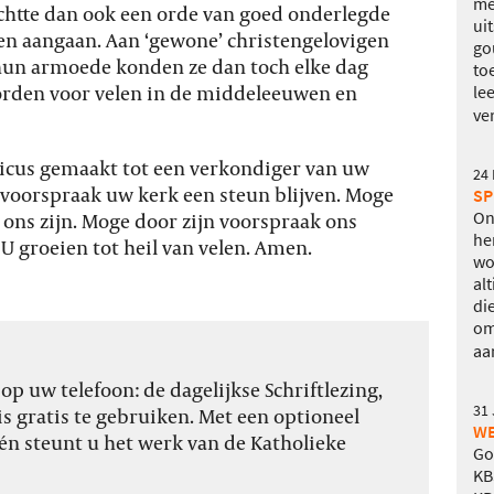
me
tichtte dan ook een orde van goed onderlegde
ui
n aangaan. Aan ‘gewone’ christengelovigen
go
l hun armoede konden ze dan toch elke dag
to
orden voor velen in de middeleeuwen en
le
ve
nicus gemaakt tot een verkondiger van uw
24
n voorspraak uw kerk een steun blijven. Moge
SP
On
r ons zijn. Moge door zijn voorspraak ons
he
 U groeien tot heil van velen. Amen.
wo
al
di
om
aa
p uw telefoon: de dagelijkse Schriftlezing,
31 
s gratis te gebruiken. Met een optioneel
WE
én steunt u het werk van de Katholieke
Go
KB