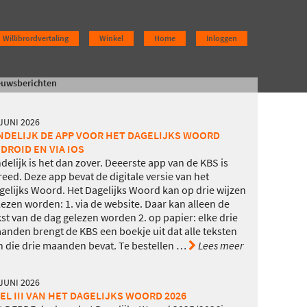
Willibrordvertaling
Winkel
Home
Inloggen
euwsberichten
 JUNI 2026
NDELIJK DE APP VOOR HET DAGELIJKS WOORD
DROID EN VIA IOS
ndelijk is het dan zover. Deeerste app van de KBS is
reed. Deze app bevat de digitale versie van het
gelijks Woord. Het Dagelijks Woord kan op drie wijzen
lezen worden: 1. via de website. Daar kan alleen de
kst van de dag gelezen worden 2. op papier: elke drie
anden brengt de KBS een boekje uit dat alle teksten
n die drie maanden bevat. Te bestellen
…
Lees meer
 JUNI 2026
EL III VAN HET DAGELIJKS WOORD 2026