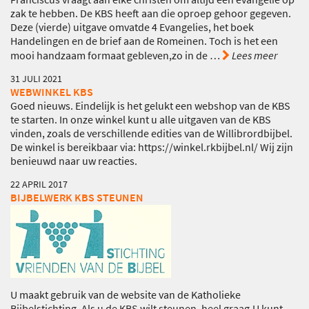
zak te hebben. De KBS heeft aan die oproep gehoor gegeven.
Deze (vierde) uitgave omvatde 4 Evangelies, het boek
Handelingen en de brief aan de Romeinen. Toch is het een
mooi handzaam formaat gebleven,zo in de
…
Lees meer
31 JULI 2021
WEBWINKEL KBS
Goed nieuws. Eindelijk is het gelukt een webshop van de KBS
te starten. In onze winkel kunt u alle uitgaven van de KBS
vinden, zoals de verschillende edities van de Willibrordbijbel.
De winkel is bereikbaar via: https://winkel.rkbijbel.nl/ Wij zijn
benieuwd naar uw reacties.
22 APRIL 2017
BIJBELWERK KBS STEUNEN
U maakt gebruik van de website van de Katholieke
Bijbelstichting. Als u de KBS wilt steunen, heel graag.U kunt