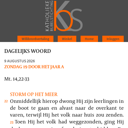
Willibrordvertaling
Winkel
Home
Inloggen
DAGELIJKS WOORD
9 AUGUSTUS 2026
ZONDAG 19 DOOR HET JAAR A
Mt. 14,22-33
STORM OP HET MEER
Onmiddellijk hierop dwong Hij zijn leerlingen in
22
de boot te gaan en alvast naar de overkant te
varen, terwijl Hij het volk naar huis zou zenden.
Toen Hij het volk had weggezonden, ging Hij
23