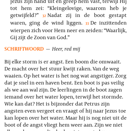
Jezus zijn hand uit en greep hem vast, terwijl Hij
tot hem zei: “Kleingelovige, waarom heb je
getwijfeld?”
Nadat zij in de boot gestapt
32
waren, ging de wind liggen.
De inzittenden
33
wierpen zich voor Hem neer en zeiden: “Waarlijk,
Gij zijt de Zoon van God.”
SCHRIFTWOORD
—
Heer, red mij
Bij elke storm is er angst. Een boom die omwaait.
De macht over het stuur kwijt raken. Van de weg
waaien. Op het water is het nog wat angstiger. Zorg
dat je snel in een haven bent. Een boot is pas veilig
als we aan wal zijn. De leerlingen in de boot zagen
iemand over het water lopen, terwijl het stormde.
Wie kan dat? Het is bijzonder dat Petrus zijn
angsten even vergeet en vraagt of hij naar Jezus toe
kan lopen over het water. Maar hij is nog niet uit de
boot of de angst vliegt hem weer aan. Zijn we niet