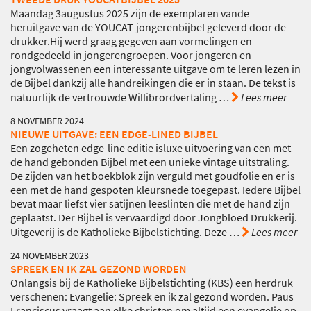
Maandag 3augustus 2025 zijn de exemplaren vande
heruitgave van de YOUCAT-jongerenbijbel geleverd door de
drukker.Hij werd graag gegeven aan vormelingen en
rondgedeeld in jongerengroepen. Voor jongeren en
jongvolwassenen een interessante uitgave om te leren lezen in
de Bijbel dankzij alle handreikingen die er in staan. De tekst is
natuurlijk de vertrouwde Willibrordvertaling
…
Lees meer
8 NOVEMBER 2024
NIEUWE UITGAVE: EEN EDGE-LINED BIJBEL
Een zogeheten edge-line editie isluxe uitvoering van een met
de hand gebonden Bijbel met een unieke vintage uitstraling.
De zijden van het boekblok zijn verguld met goudfolie en er is
een met de hand gespoten kleursnede toegepast. Iedere Bijbel
bevat maar liefst vier satijnen leeslinten die met de hand zijn
geplaatst. Der Bijbel is vervaardigd door Jongbloed Drukkerij.
Uitgeverij is de Katholieke Bijbelstichting. Deze
…
Lees meer
24 NOVEMBER 2023
SPREEK EN IK ZAL GEZOND WORDEN
Onlangsis bij de Katholieke Bijbelstichting (KBS) een herdruk
verschenen: Evangelie: Spreek en ik zal gezond worden. Paus
Franciscus vraagt aan elke christen om altijd een evangelie op