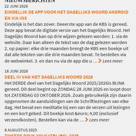
22 JUNI 2026
EINDELIJK DE APP VOOR HET DAGELIJKS WOORD ANDROID
EN VIA IOS
Eindelijk is het dan zover. Deeerste app van de KBS is gereed.
Deze app bevat de digitale versie van het Dagelijks Woord. Het
Dagelijks Woord kan op drie wijzen gelezen worden: 1. via de
website. Daar kan alleen de tekst van de dag gelezen worden
2. op papier: elke drie maanden brengt de KBS een boekje uit
dat alle teksten van die drie maanden bevat. Te bestellen via
de webwinkel. 3. en dan nu via de app die u
…
Lees meer
18 JUNI 2026
DEEL III VAN HET DAGELIJKS WOORD 2026
Het DERDE deel van het Dagelijks Woord 2025/2026is BIJNA
gereed. Dit deel begint op ZONDAG 28 JUNI 2026 en loopt door
tot ZATERDAG 03 OKTOBER 2026. Zoals gebruikelijk zijn daarin
opgenomen de aanduidingen van de Schriftlezingen van elke
dag. Het bevat een meditatie bij een van de verzen uit lezingen
en een kort gebed. Dit boekje kost &euro; 4,00 (exclusief
verzendkosten). Bestellen kan via de
…
Lees meer
8 AUGUSTUS 2025
TWEEDE DRUK YOUCATBIJBEL 2025