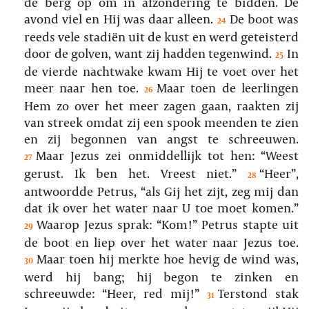
de berg op om in afzondering te bidden. De
avond viel en Hij was daar alleen.
De boot was
24
reeds vele stadiën uit de kust en werd geteisterd
door de golven, want zij hadden tegenwind.
In
25
de vierde nachtwake kwam Hij te voet over het
meer naar hen toe.
Maar toen de leerlingen
26
Hem zo over het meer zagen gaan, raakten zij
van streek omdat zij een spook meenden te zien
en zij begonnen van angst te schreeuwen.
Maar Jezus zei onmiddellijk tot hen: “Weest
27
gerust. Ik ben het. Vreest niet.”
“Heer”,
28
antwoordde Petrus, “als Gij het zijt, zeg mij dan
dat ik over het water naar U toe moet komen.”
Waarop Jezus sprak: “Kom!” Petrus stapte uit
29
de boot en liep over het water naar Jezus toe.
Maar toen hij merkte hoe hevig de wind was,
30
werd hij bang; hij begon te zinken en
schreeuwde: “Heer, red mij!”
Terstond stak
31