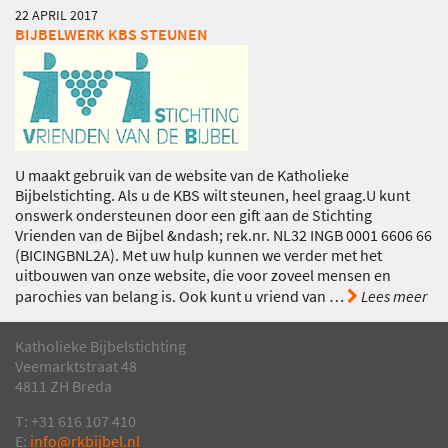
22 APRIL 2017
BIJBELWERK KBS STEUNEN
U maakt gebruik van de website van de Katholieke
Bijbelstichting. Als u de KBS wilt steunen, heel graag.U kunt
onswerk ondersteunen door een gift aan de Stichting
Vrienden van de Bijbel &ndash; rek.nr. NL32 INGB 0001 6606 66
(BICINGBNL2A). Met uw hulp kunnen we verder met het
uitbouwen van onze website, die voor zoveel mensen en
parochies van belang is. Ook kunt u vriend van
…
Lees meer
Katholieke Bijbelstichting
Veemarktstraat 48
4811 ZH Breda
T: +31 616 107 410
E:
info@rkbijbel.nl