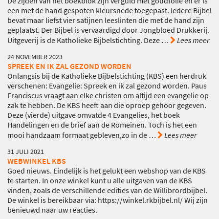
De zijden van het boekblok zijn verguld met goudfolie en er is
een met de hand gespoten kleursnede toegepast. Iedere Bijbel
bevat maar liefst vier satijnen leeslinten die met de hand zijn
geplaatst. Der Bijbel is vervaardigd door Jongbloed Drukkerij.
Uitgeverij is de Katholieke Bijbelstichting. Deze
…
Lees meer
24 NOVEMBER 2023
SPREEK EN IK ZAL GEZOND WORDEN
Onlangsis bij de Katholieke Bijbelstichting (KBS) een herdruk
verschenen: Evangelie: Spreek en ik zal gezond worden. Paus
Franciscus vraagt aan elke christen om altijd een evangelie op
zak te hebben. De KBS heeft aan die oproep gehoor gegeven.
Deze (vierde) uitgave omvatde 4 Evangelies, het boek
Handelingen en de brief aan de Romeinen. Toch is het een
mooi handzaam formaat gebleven,zo in de
…
Lees meer
31 JULI 2021
WEBWINKEL KBS
Goed nieuws. Eindelijk is het gelukt een webshop van de KBS
te starten. In onze winkel kunt u alle uitgaven van de KBS
vinden, zoals de verschillende edities van de Willibrordbijbel.
De winkel is bereikbaar via: https://winkel.rkbijbel.nl/ Wij zijn
benieuwd naar uw reacties.