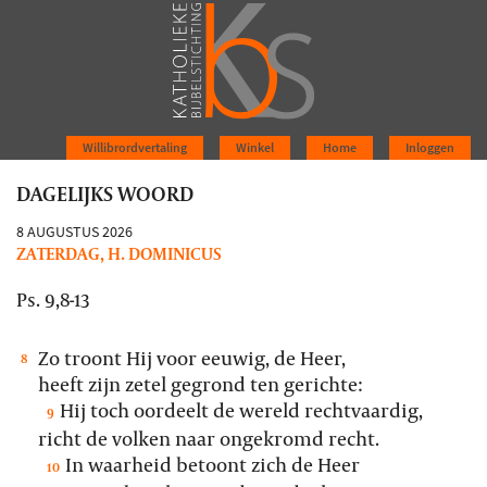
Willibrordvertaling
Winkel
Home
Inloggen
DAGELIJKS WOORD
8 AUGUSTUS 2026
ZATERDAG, H. DOMINICUS
Ps. 9,8-13
Zo troont Hij voor eeuwig, de Heer,
8
heeft zijn zetel gegrond ten gerichte:
Hij toch oordeelt de wereld rechtvaardig,
9
richt de volken naar ongekromd recht.
In waarheid betoont zich de Heer
10