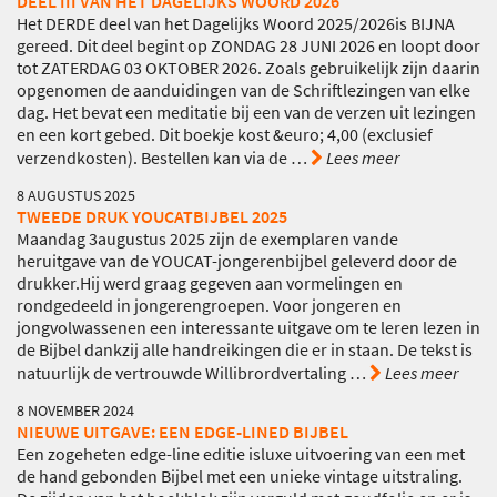
DEEL III VAN HET DAGELIJKS WOORD 2026
Het DERDE deel van het Dagelijks Woord 2025/2026is BIJNA
gereed. Dit deel begint op ZONDAG 28 JUNI 2026 en loopt door
tot ZATERDAG 03 OKTOBER 2026. Zoals gebruikelijk zijn daarin
opgenomen de aanduidingen van de Schriftlezingen van elke
dag. Het bevat een meditatie bij een van de verzen uit lezingen
en een kort gebed. Dit boekje kost &euro; 4,00 (exclusief
verzendkosten). Bestellen kan via de
…
Lees meer
8 AUGUSTUS 2025
TWEEDE DRUK YOUCATBIJBEL 2025
Maandag 3augustus 2025 zijn de exemplaren vande
heruitgave van de YOUCAT-jongerenbijbel geleverd door de
drukker.Hij werd graag gegeven aan vormelingen en
rondgedeeld in jongerengroepen. Voor jongeren en
jongvolwassenen een interessante uitgave om te leren lezen in
de Bijbel dankzij alle handreikingen die er in staan. De tekst is
natuurlijk de vertrouwde Willibrordvertaling
…
Lees meer
8 NOVEMBER 2024
NIEUWE UITGAVE: EEN EDGE-LINED BIJBEL
Een zogeheten edge-line editie isluxe uitvoering van een met
de hand gebonden Bijbel met een unieke vintage uitstraling.