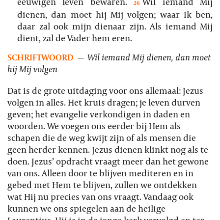
eeuwigen leven bewaren.
Wil iemand Mij
26
dienen, dan moet hij Mij volgen; waar Ik ben,
daar zal ook mijn dienaar zijn. Als iemand Mij
dient, zal de Vader hem eren.
SCHRIFTWOORD
—
Wil iemand Mij dienen, dan moet
hij Mij volgen
Dat is de grote uitdaging voor ons allemaal: Jezus
volgen in alles. Het kruis dragen; je leven durven
geven; het evangelie verkondigen in daden en
woorden. We voegen ons eerder bij Hem als
schapen die de weg kwijt zijn of als mensen die
geen herder kennen. Jezus dienen klinkt nog als te
doen. Jezus’ opdracht vraagt meer dan het gewone
van ons. Alleen door te blijven mediteren en in
gebed met Hem te blijven, zullen we ontdekken
wat Hij nu precies van ons vraagt. Vandaag ook
kunnen we ons spiegelen aan de heilige
Laurentius. Hij is in de jonge kerk vervolgd en ter