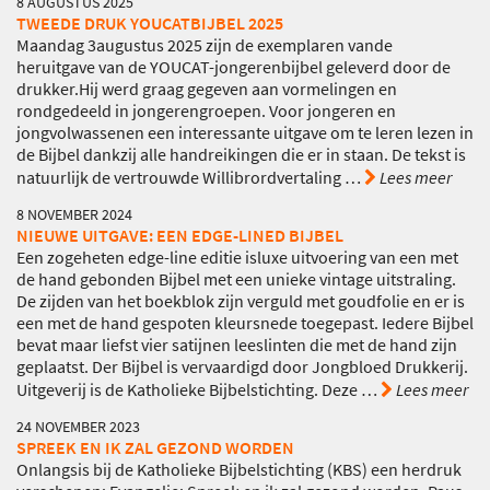
8 AUGUSTUS 2025
TWEEDE DRUK YOUCATBIJBEL 2025
Maandag 3augustus 2025 zijn de exemplaren vande
heruitgave van de YOUCAT-jongerenbijbel geleverd door de
drukker.Hij werd graag gegeven aan vormelingen en
rondgedeeld in jongerengroepen. Voor jongeren en
jongvolwassenen een interessante uitgave om te leren lezen in
de Bijbel dankzij alle handreikingen die er in staan. De tekst is
natuurlijk de vertrouwde Willibrordvertaling
…
Lees meer
8 NOVEMBER 2024
NIEUWE UITGAVE: EEN EDGE-LINED BIJBEL
Een zogeheten edge-line editie isluxe uitvoering van een met
de hand gebonden Bijbel met een unieke vintage uitstraling.
De zijden van het boekblok zijn verguld met goudfolie en er is
een met de hand gespoten kleursnede toegepast. Iedere Bijbel
bevat maar liefst vier satijnen leeslinten die met de hand zijn
geplaatst. Der Bijbel is vervaardigd door Jongbloed Drukkerij.
Uitgeverij is de Katholieke Bijbelstichting. Deze
…
Lees meer
24 NOVEMBER 2023
SPREEK EN IK ZAL GEZOND WORDEN
Onlangsis bij de Katholieke Bijbelstichting (KBS) een herdruk