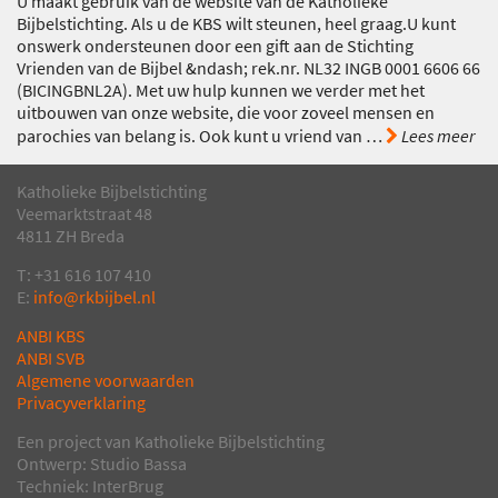
U maakt gebruik van de website van de Katholieke
Bijbelstichting. Als u de KBS wilt steunen, heel graag.U kunt
onswerk ondersteunen door een gift aan de Stichting
Vrienden van de Bijbel &ndash; rek.nr. NL32 INGB 0001 6606 66
(BICINGBNL2A). Met uw hulp kunnen we verder met het
uitbouwen van onze website, die voor zoveel mensen en
parochies van belang is. Ook kunt u vriend van
…
Lees meer
Katholieke Bijbelstichting
Veemarktstraat 48
4811 ZH Breda
T: +31 616 107 410
E:
info@rkbijbel.nl
ANBI KBS
ANBI SVB
Algemene voorwaarden
Privacyverklaring
Een project van Katholieke Bijbelstichting
Ontwerp: Studio Bassa
Techniek: InterBrug