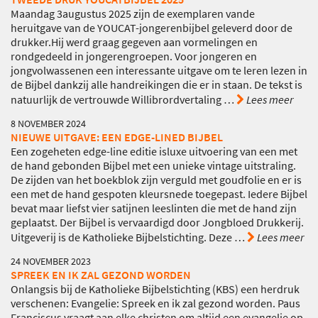
Maandag 3augustus 2025 zijn de exemplaren vande
heruitgave van de YOUCAT-jongerenbijbel geleverd door de
drukker.Hij werd graag gegeven aan vormelingen en
rondgedeeld in jongerengroepen. Voor jongeren en
jongvolwassenen een interessante uitgave om te leren lezen in
de Bijbel dankzij alle handreikingen die er in staan. De tekst is
natuurlijk de vertrouwde Willibrordvertaling
…
Lees meer
8 NOVEMBER 2024
NIEUWE UITGAVE: EEN EDGE-LINED BIJBEL
Een zogeheten edge-line editie isluxe uitvoering van een met
de hand gebonden Bijbel met een unieke vintage uitstraling.
De zijden van het boekblok zijn verguld met goudfolie en er is
een met de hand gespoten kleursnede toegepast. Iedere Bijbel
bevat maar liefst vier satijnen leeslinten die met de hand zijn
geplaatst. Der Bijbel is vervaardigd door Jongbloed Drukkerij.
Uitgeverij is de Katholieke Bijbelstichting. Deze
…
Lees meer
24 NOVEMBER 2023
SPREEK EN IK ZAL GEZOND WORDEN
Onlangsis bij de Katholieke Bijbelstichting (KBS) een herdruk
verschenen: Evangelie: Spreek en ik zal gezond worden. Paus
Franciscus vraagt aan elke christen om altijd een evangelie op