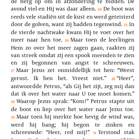
de berg op om in afzondering te bidden. De
avond viel en Hij was daar alleen.
De boot was
24
reeds vele stadiën uit de kust en werd geteisterd
door de golven, want zij hadden tegenwind.
In
25
de vierde nachtwake kwam Hij te voet over het
meer naar hen toe.
Maar toen de leerlingen
26
Hem zo over het meer zagen gaan, raakten zij
van streek omdat zij een spook meenden te zien
en zij begonnen van angst te schreeuwen.
Maar Jezus zei onmiddellijk tot hen: “Weest
27
gerust. Ik ben het. Vreest niet.”
“Heer”,
28
antwoordde Petrus, “als Gij het zijt, zeg mij dan
dat ik over het water naar U toe moet komen.”
Waarop Jezus sprak: “Kom!” Petrus stapte uit
29
de boot en liep over het water naar Jezus toe.
Maar toen hij merkte hoe hevig de wind was,
30
werd hij bang; hij begon te zinken en
schreeuwde: “Heer, red mij!”
Terstond stak
31