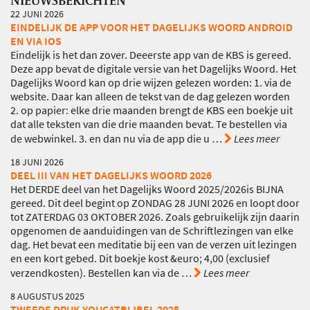
22 JUNI 2026
EINDELIJK DE APP VOOR HET DAGELIJKS WOORD ANDROID
EN VIA IOS
Eindelijk is het dan zover. Deeerste app van de KBS is gereed.
Deze app bevat de digitale versie van het Dagelijks Woord. Het
Dagelijks Woord kan op drie wijzen gelezen worden: 1. via de
website. Daar kan alleen de tekst van de dag gelezen worden
2. op papier: elke drie maanden brengt de KBS een boekje uit
dat alle teksten van die drie maanden bevat. Te bestellen via
de webwinkel. 3. en dan nu via de app die u
…
Lees meer
18 JUNI 2026
DEEL III VAN HET DAGELIJKS WOORD 2026
Het DERDE deel van het Dagelijks Woord 2025/2026is BIJNA
gereed. Dit deel begint op ZONDAG 28 JUNI 2026 en loopt door
tot ZATERDAG 03 OKTOBER 2026. Zoals gebruikelijk zijn daarin
opgenomen de aanduidingen van de Schriftlezingen van elke
dag. Het bevat een meditatie bij een van de verzen uit lezingen
en een kort gebed. Dit boekje kost &euro; 4,00 (exclusief
verzendkosten). Bestellen kan via de
…
Lees meer
8 AUGUSTUS 2025
TWEEDE DRUK YOUCATBIJBEL 2025