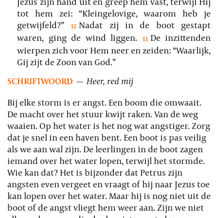
Jezus zijn hand uit en greep hem vast, terwijl Hij
tot hem zei: “Kleingelovige, waarom heb je
getwijfeld?”
Nadat zij in de boot gestapt
32
waren, ging de wind liggen.
De inzittenden
33
wierpen zich voor Hem neer en zeiden: “Waarlijk,
Gij zijt de Zoon van God.”
SCHRIFTWOORD
—
Heer, red mij
Bij elke storm is er angst. Een boom die omwaait.
De macht over het stuur kwijt raken. Van de weg
waaien. Op het water is het nog wat angstiger. Zorg
dat je snel in een haven bent. Een boot is pas veilig
als we aan wal zijn. De leerlingen in de boot zagen
iemand over het water lopen, terwijl het stormde.
Wie kan dat? Het is bijzonder dat Petrus zijn
angsten even vergeet en vraagt of hij naar Jezus toe
kan lopen over het water. Maar hij is nog niet uit de
boot of de angst vliegt hem weer aan. Zijn we niet