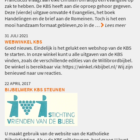
zak te hebben. De KBS heeft aan die oproep gehoor gegeven.
Deze (vierde) uitgave omvatde 4 Evangelies, het boek
Handelingen en de brief aan de Romeinen. Toch is het een
mooi handzaam formaat gebleven,zo in de
…
Lees meer
31 JULI 2021
WEBWINKEL KBS
Goed nieuws. Eindelijk is het gelukt een webshop van de KBS
te starten. In onze winkel kunt u alle uitgaven van de KBS
vinden, zoals de verschillende edities van de Willibrordbijbel.
De winkel is bereikbaar via: https://winkel.rkbijbel.nl/ Wij zijn
benieuwd naar uw reacties.
22 APRIL 2017
BIJBELWERK KBS STEUNEN
U maakt gebruik van de website van de Katholieke
Bijbelstichting. Als u de KBS wilt steunen, heel graag.U kunt