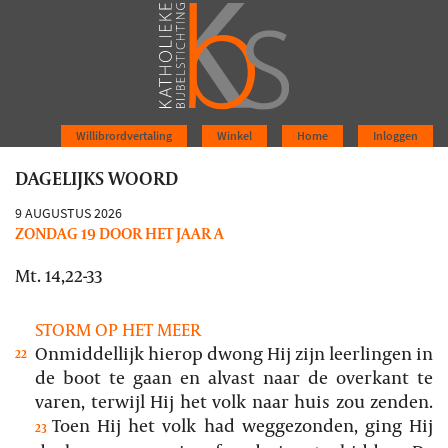
Willibrordvertaling
Winkel
Home
Inloggen
DAGELIJKS WOORD
9 AUGUSTUS 2026
ZONDAG 19 DOOR HET JAAR A
Mt. 14,22-33
STORM OP HET MEER
Onmiddellijk hierop dwong Hij zijn leerlingen in
22
de boot te gaan en alvast naar de overkant te
varen, terwijl Hij het volk naar huis zou zenden.
Toen Hij het volk had weggezonden, ging Hij
23