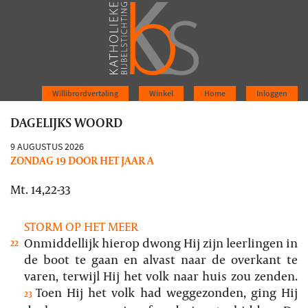
Willibrordvertaling
Winkel
Home
Inloggen
DAGELIJKS WOORD
9 AUGUSTUS 2026
ZONDAG 19 DOOR HET JAAR A
Mt. 14,22-33
STORM OP HET MEER
Onmiddellijk hierop dwong Hij zijn leerlingen in
22
de boot te gaan en alvast naar de overkant te
varen, terwijl Hij het volk naar huis zou zenden.
Toen Hij het volk had weggezonden, ging Hij
23