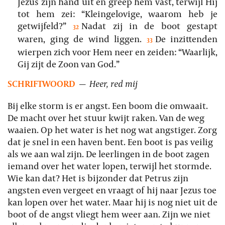
Jezus zijn hand uit en greep hem vast, terwijl Hij
tot hem zei: “Kleingelovige, waarom heb je
getwijfeld?”
Nadat zij in de boot gestapt
32
waren, ging de wind liggen.
De inzittenden
33
wierpen zich voor Hem neer en zeiden: “Waarlijk,
Gij zijt de Zoon van God.”
SCHRIFTWOORD
—
Heer, red mij
Bij elke storm is er angst. Een boom die omwaait.
De macht over het stuur kwijt raken. Van de weg
waaien. Op het water is het nog wat angstiger. Zorg
dat je snel in een haven bent. Een boot is pas veilig
als we aan wal zijn. De leerlingen in de boot zagen
iemand over het water lopen, terwijl het stormde.
Wie kan dat? Het is bijzonder dat Petrus zijn
angsten even vergeet en vraagt of hij naar Jezus toe
kan lopen over het water. Maar hij is nog niet uit de
boot of de angst vliegt hem weer aan. Zijn we niet