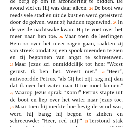
de berg op om in afzondering te bidden. De
avond viel en Hij was daar alleen.
De boot was
24
reeds vele stadiën uit de kust en werd geteisterd
door de golven, want zij hadden tegenwind.
In
25
de vierde nachtwake kwam Hij te voet over het
meer naar hen toe.
Maar toen de leerlingen
26
Hem zo over het meer zagen gaan, raakten zij
van streek omdat zij een spook meenden te zien
en zij begonnen van angst te schreeuwen.
Maar Jezus zei onmiddellijk tot hen: “Weest
27
gerust. Ik ben het. Vreest niet.”
“Heer”,
28
antwoordde Petrus, “als Gij het zijt, zeg mij dan
dat ik over het water naar U toe moet komen.”
Waarop Jezus sprak: “Kom!” Petrus stapte uit
29
de boot en liep over het water naar Jezus toe.
Maar toen hij merkte hoe hevig de wind was,
30
werd hij bang; hij begon te zinken en
schreeuwde: “Heer, red mij!”
Terstond stak
31