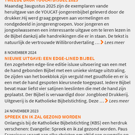
Maandag 3augustus 2025 zijn de exemplaren vande
heruitgave van de YOUCAT-jongerenbijbel geleverd door de
drukker.Hij werd graag gegeven aan vormelingen en
rondgedeeld in jongerengroepen. Voor jongeren en
jongvolwassenen een interessante uitgave om te leren lezen in
de Bijbel dankzij alle handreikingen die er in staan. De tekst is
natuurlijk de vertrouwde Willibrordvertaling
…
Lees meer
8 NOVEMBER 2024
NIEUWE UITGAVE: EEN EDGE-LINED BIJBEL
Een zogeheten edge-line editie isluxe uitvoering van een met
de hand gebonden Bijbel met een unieke vintage uitstraling.
De zijden van het boekblok zijn verguld met goudfolie en er is
een met de hand gespoten kleursnede toegepast. Iedere Bijbel
bevat maar liefst vier satijnen leeslinten die met de hand zijn
geplaatst. Der Bijbel is vervaardigd door Jongbloed Drukkerij.
Uitgeverij is de Katholieke Bijbelstichting. Deze
…
Lees meer
24 NOVEMBER 2023
SPREEK EN IK ZAL GEZOND WORDEN
Onlangsis bij de Katholieke Bijbelstichting (KBS) een herdruk
verschenen: Evangelie: Spreek en ik zal gezond worden. Paus
Franciscus vraagt aan elke christen om altijd een evangelie op