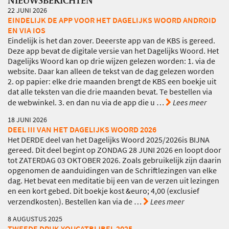
22 JUNI 2026
EINDELIJK DE APP VOOR HET DAGELIJKS WOORD ANDROID
EN VIA IOS
Eindelijk is het dan zover. Deeerste app van de KBS is gereed.
Deze app bevat de digitale versie van het Dagelijks Woord. Het
Dagelijks Woord kan op drie wijzen gelezen worden: 1. via de
website. Daar kan alleen de tekst van de dag gelezen worden
2. op papier: elke drie maanden brengt de KBS een boekje uit
dat alle teksten van die drie maanden bevat. Te bestellen via
de webwinkel. 3. en dan nu via de app die u
…
Lees meer
18 JUNI 2026
DEEL III VAN HET DAGELIJKS WOORD 2026
Het DERDE deel van het Dagelijks Woord 2025/2026is BIJNA
gereed. Dit deel begint op ZONDAG 28 JUNI 2026 en loopt door
tot ZATERDAG 03 OKTOBER 2026. Zoals gebruikelijk zijn daarin
opgenomen de aanduidingen van de Schriftlezingen van elke
dag. Het bevat een meditatie bij een van de verzen uit lezingen
en een kort gebed. Dit boekje kost &euro; 4,00 (exclusief
verzendkosten). Bestellen kan via de
…
Lees meer
8 AUGUSTUS 2025
TWEEDE DRUK YOUCATBIJBEL 2025