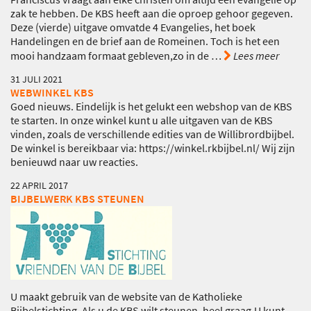
zak te hebben. De KBS heeft aan die oproep gehoor gegeven.
Deze (vierde) uitgave omvatde 4 Evangelies, het boek
Handelingen en de brief aan de Romeinen. Toch is het een
mooi handzaam formaat gebleven,zo in de
…
Lees meer
31 JULI 2021
WEBWINKEL KBS
Goed nieuws. Eindelijk is het gelukt een webshop van de KBS
te starten. In onze winkel kunt u alle uitgaven van de KBS
vinden, zoals de verschillende edities van de Willibrordbijbel.
De winkel is bereikbaar via: https://winkel.rkbijbel.nl/ Wij zijn
benieuwd naar uw reacties.
22 APRIL 2017
BIJBELWERK KBS STEUNEN
U maakt gebruik van de website van de Katholieke
Bijbelstichting. Als u de KBS wilt steunen, heel graag.U kunt