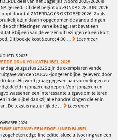
t DERDE deel van het Dagelijks Woord 2025/2026is
JNA gereed. Dit deel begint op ZONDAG 28 JUNI 2026
 loopt door tot ZATERDAG 03 OKTOBER 2026. Zoals
bruikelijk zijn daarin opgenomen de aanduidingen
n de Schriftlezingen van elke dag. Het bevat een
ditatie bij een van de verzen uit lezingen en een kort
bed. Dit boekje kost &euro; 4,00
…
Lees meer
AUGUSTUS 2025
EEDE DRUK YOUCATBIJBEL 2025
andag 3augustus 2025 zijn de exemplaren vande
ruitgave van de YOUCAT-jongerenbijbel geleverd door
 drukker.Hij werd graag gegeven aan vormelingen en
ndgedeeld in jongerengroepen. Voor jongeren en
ngvolwassenen een interessante uitgave om te leren
zen in de Bijbel dankzij alle handreikingen die er in
an. De tekst is natuurlijk de
…
Lees meer
NOVEMBER 2024
EUWE UITGAVE: EEN EDGE-LINED BIJBEL
n zogeheten edge-line editie isluxe uitvoering van een