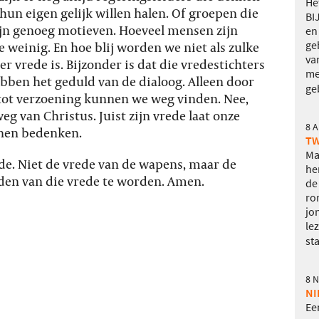
He
hun eigen gelijk willen halen. Of groepen die
BI
 zijn genoeg motieven. Hoeveel mensen zijn
en
ge
te weinig. En hoe blij worden we niet als zulke
va
 vrede is. Bijzonder is dat die vredestichters
me
ebben het geduld van de dialoog. Alleen door
ge
tot verzoening kunnen we weg vinden. Nee,
eg van Christus. Juist zijn vrede laat onze
8 
nnen bedenken.
TW
Ma
ede. Niet de vrede van de wapens, maar de
he
den van die vrede te worden. Amen.
de
ro
jo
le
sta
8 
NI
Ee