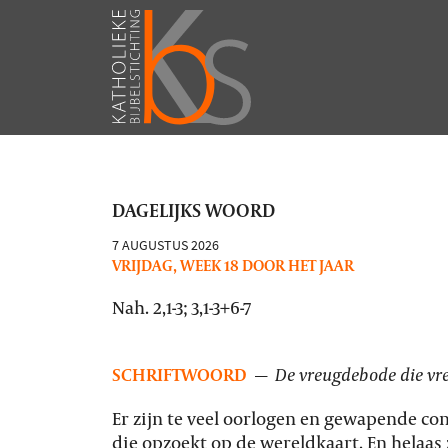
DAGELIJKS WOORD
7 AUGUSTUS 2026
VRIJDAG, WEEK 18 DOOR HET JAAR
Nah. 2,1-3; 3,1-3+6-7
SCHRIFTWOORD
—
De vreugdebode die vr
Er zijn te veel oorlogen en gewapende confl
die opzoekt op de wereldkaart. En helaas 