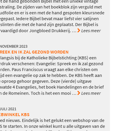
t de hand gebonden Bijbel met een unieke vintage
tstraling. De zijden van het boekblok zijn verguld met
udfolie en er is een met de hand gespoten kleursnede
egepast. Iedere Bijbel bevat maar liefst vier satijnen
eslinten die met de hand zijn geplaatst. Der Bijbel is
rvaardigd door Jongbloed Drukkerij.
…
Lees meer
 NOVEMBER 2023
REEK EN IK ZAL GEZOND WORDEN
langsis bij de Katholieke Bijbelstichting (KBS) een
rdruk verschenen: Evangelie: Spreek en ik zal gezond
rden. Paus Franciscus vraagt aan elke christen om
tijd een evangelie op zak te hebben. De KBS heeft aan
e oproep gehoor gegeven. Deze (vierde) uitgave
vatde 4 Evangelies, het boek Handelingen en de brief
n de Romeinen. Toch is het een mooi
…
Lees meer
JULI 2021
BWINKEL KBS
ed nieuws. Eindelijk is het gelukt een webshop van de
S te starten. In onze winkel kunt u alle uitgaven van de