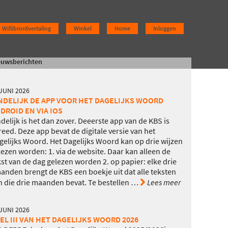
Willibrordvertaling
Winkel
Home
Inloggen
euwsberichten
 JUNI 2026
NDELIJK DE APP VOOR HET DAGELIJKS WOORD
DROID EN VIA IOS
ndelijk is het dan zover. Deeerste app van de KBS is
reed. Deze app bevat de digitale versie van het
gelijks Woord. Het Dagelijks Woord kan op drie wijzen
lezen worden: 1. via de website. Daar kan alleen de
kst van de dag gelezen worden 2. op papier: elke drie
anden brengt de KBS een boekje uit dat alle teksten
n die drie maanden bevat. Te bestellen
…
Lees meer
 JUNI 2026
EL III VAN HET DAGELIJKS WOORD 2026