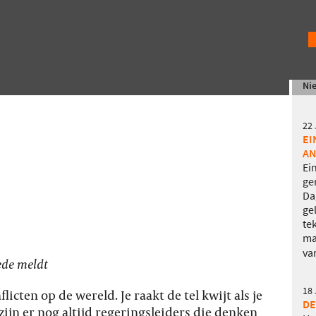
Ni
22
EI
AN
Ei
ge
Da
ge
te
ma
va
ede meldt
18
icten op de wereld. Je raakt de tel kwijt als je
DE
zijn er nog altijd regeringsleiders die denken