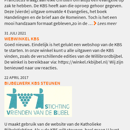
zak te hebben. De KBS heeft aan die oproep gehoor gegeven.
Deze (vierde) uitgave omvatde 4 Evangelies, het boek
Handelingen en de brief aan de Romeinen. Toch is het een
mooi handzaam formaat gebleven,zo in de
…
Lees meer
31 JULI 2021
WEBWINKEL KBS
Goed nieuws. Eindelijk is het gelukt een webshop van de KBS
te starten. In onze winkel kunt u alle uitgaven van de KBS
vinden, zoals de verschillende edities van de Willibrordbijbel.
De winkel is bereikbaar via: https://winkel.rkbijbel.nl/ Wij zijn
benieuwd naar uw reacties.
22 APRIL 2017
BIJBELWERK KBS STEUNEN
U maakt gebruik van de website van de Katholieke
Bijbelstichting. Als u de KBS wilt steunen, heel graag.U kunt