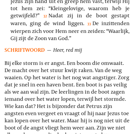
Jezus zijn hand uit en greep hem vast, terwijl Hij
tot hem zei: “Kleingelovige, waarom heb je
getwijfeld?”
Nadat zij in de boot gestapt
32
waren, ging de wind liggen.
De inzittenden
33
wierpen zich voor Hem neer en zeiden: “Waarlijk,
Gij zijt de Zoon van God.”
SCHRIFTWOORD
—
Heer, red mij
Bij elke storm is er angst. Een boom die omwaait.
De macht over het stuur kwijt raken. Van de weg
waaien. Op het water is het nog wat angstiger. Zorg
dat je snel in een haven bent. Een boot is pas veilig
als we aan wal zijn. De leerlingen in de boot zagen
iemand over het water lopen, terwijl het stormde.
Wie kan dat? Het is bijzonder dat Petrus zijn
angsten even vergeet en vraagt of hij naar Jezus toe
kan lopen over het water. Maar hij is nog niet uit de
boot of de angst vliegt hem weer aan. Zijn we niet