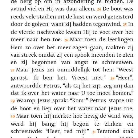
de berg op om in afzondering te bidden. De
avond viel en Hij was daar alleen.
De boot was
24
reeds vele stadiën uit de kust en werd geteisterd
door de golven, want zij hadden tegenwind.
In
25
de vierde nachtwake kwam Hij te voet over het
meer naar hen toe.
Maar toen de leerlingen
26
Hem zo over het meer zagen gaan, raakten zij
van streek omdat zij een spook meenden te zien
en zij begonnen van angst te schreeuwen.
Maar Jezus zei onmiddellijk tot hen: “Weest
27
gerust. Ik ben het. Vreest niet.”
“Heer”,
28
antwoordde Petrus, “als Gij het zijt, zeg mij dan
dat ik over het water naar U toe moet komen.”
Waarop Jezus sprak: “Kom!” Petrus stapte uit
29
de boot en liep over het water naar Jezus toe.
Maar toen hij merkte hoe hevig de wind was,
30
werd hij bang; hij begon te zinken en
schreeuwde: “Heer, red mij!”
Terstond stak
31