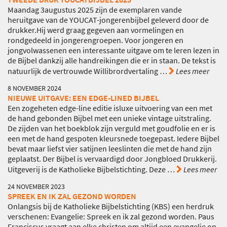
Maandag 3augustus 2025 zijn de exemplaren vande
heruitgave van de YOUCAT-jongerenbijbel geleverd door de
drukker.Hij werd graag gegeven aan vormelingen en
rondgedeeld in jongerengroepen. Voor jongeren en
jongvolwassenen een interessante uitgave om te leren lezen in
de Bijbel dankzij alle handreikingen die er in staan. De tekst is
natuurlijk de vertrouwde Willibrordvertaling
…
Lees meer
8 NOVEMBER 2024
NIEUWE UITGAVE: EEN EDGE-LINED BIJBEL
Een zogeheten edge-line editie isluxe uitvoering van een met
de hand gebonden Bijbel met een unieke vintage uitstraling.
De zijden van het boekblok zijn verguld met goudfolie en er is
een met de hand gespoten kleursnede toegepast. Iedere Bijbel
bevat maar liefst vier satijnen leeslinten die met de hand zijn
geplaatst. Der Bijbel is vervaardigd door Jongbloed Drukkerij.
Uitgeverij is de Katholieke Bijbelstichting. Deze
…
Lees meer
24 NOVEMBER 2023
SPREEK EN IK ZAL GEZOND WORDEN
Onlangsis bij de Katholieke Bijbelstichting (KBS) een herdruk
verschenen: Evangelie: Spreek en ik zal gezond worden. Paus
Franciscus vraagt aan elke christen om altijd een evangelie op