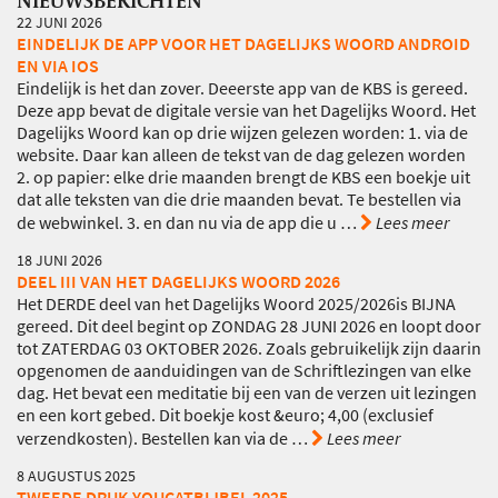
22 JUNI 2026
EINDELIJK DE APP VOOR HET DAGELIJKS WOORD ANDROID
EN VIA IOS
Eindelijk is het dan zover. Deeerste app van de KBS is gereed.
Deze app bevat de digitale versie van het Dagelijks Woord. Het
Dagelijks Woord kan op drie wijzen gelezen worden: 1. via de
website. Daar kan alleen de tekst van de dag gelezen worden
2. op papier: elke drie maanden brengt de KBS een boekje uit
dat alle teksten van die drie maanden bevat. Te bestellen via
de webwinkel. 3. en dan nu via de app die u
…
Lees meer
18 JUNI 2026
DEEL III VAN HET DAGELIJKS WOORD 2026
Het DERDE deel van het Dagelijks Woord 2025/2026is BIJNA
gereed. Dit deel begint op ZONDAG 28 JUNI 2026 en loopt door
tot ZATERDAG 03 OKTOBER 2026. Zoals gebruikelijk zijn daarin
opgenomen de aanduidingen van de Schriftlezingen van elke
dag. Het bevat een meditatie bij een van de verzen uit lezingen
en een kort gebed. Dit boekje kost &euro; 4,00 (exclusief
verzendkosten). Bestellen kan via de
…
Lees meer
8 AUGUSTUS 2025
TWEEDE DRUK YOUCATBIJBEL 2025