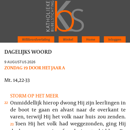
Willibrordvertaling
Winkel
Home
Inloggen
DAGELIJKS WOORD
9 AUGUSTUS 2026
ZONDAG 19 DOOR HET JAAR A
Mt. 14,22-33
STORM OP HET MEER
Onmiddellijk hierop dwong Hij zijn leerlingen in
22
de boot te gaan en alvast naar de overkant te
varen, terwijl Hij het volk naar huis zou zenden.
Toen Hij het volk had weggezonden, ging Hij
23