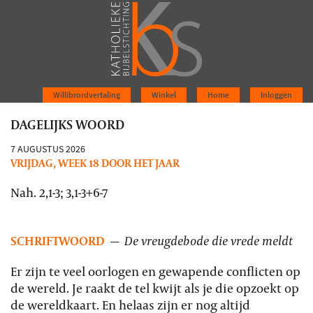
Willibrordvertaling
Winkel
Home
Inloggen
DAGELIJKS WOORD
7 AUGUSTUS 2026
VRIJDAG, WEEK 18 DOOR HET JAAR
Nah. 2,1-3; 3,1-3+6-7
SCHRIFTWOORD
—
De vreugdebode die vrede meldt
Er zijn te veel oorlogen en gewapende conflicten op
de wereld. Je raakt de tel kwijt als je die opzoekt op
de wereldkaart. En helaas zijn er nog altijd