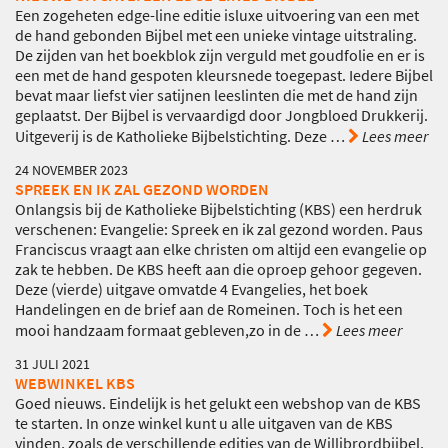
Een zogeheten edge-line editie isluxe uitvoering van een met
de hand gebonden Bijbel met een unieke vintage uitstraling.
De zijden van het boekblok zijn verguld met goudfolie en er is
een met de hand gespoten kleursnede toegepast. Iedere Bijbel
bevat maar liefst vier satijnen leeslinten die met de hand zijn
geplaatst. Der Bijbel is vervaardigd door Jongbloed Drukkerij.
Uitgeverij is de Katholieke Bijbelstichting. Deze
…
Lees meer
24 NOVEMBER 2023
SPREEK EN IK ZAL GEZOND WORDEN
Onlangsis bij de Katholieke Bijbelstichting (KBS) een herdruk
verschenen: Evangelie: Spreek en ik zal gezond worden. Paus
Franciscus vraagt aan elke christen om altijd een evangelie op
zak te hebben. De KBS heeft aan die oproep gehoor gegeven.
Deze (vierde) uitgave omvatde 4 Evangelies, het boek
Handelingen en de brief aan de Romeinen. Toch is het een
mooi handzaam formaat gebleven,zo in de
…
Lees meer
31 JULI 2021
WEBWINKEL KBS
Goed nieuws. Eindelijk is het gelukt een webshop van de KBS
te starten. In onze winkel kunt u alle uitgaven van de KBS
vinden, zoals de verschillende edities van de Willibrordbijbel.