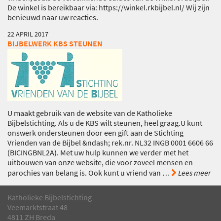
De winkel is bereikbaar via: https://winkel.rkbijbel.nl/ Wij zijn
benieuwd naar uw reacties.
22 APRIL 2017
BIJBELWERK KBS STEUNEN
U maakt gebruik van de website van de Katholieke
Bijbelstichting. Als u de KBS wilt steunen, heel graag.U kunt
onswerk ondersteunen door een gift aan de Stichting
Vrienden van de Bijbel &ndash; rek.nr. NL32 INGB 0001 6606 66
(BICINGBNL2A). Met uw hulp kunnen we verder met het
uitbouwen van onze website, die voor zoveel mensen en
parochies van belang is. Ook kunt u vriend van
…
Lees meer
Katholieke Bijbelstichting
Veemarktstraat 48
4811 ZH Breda