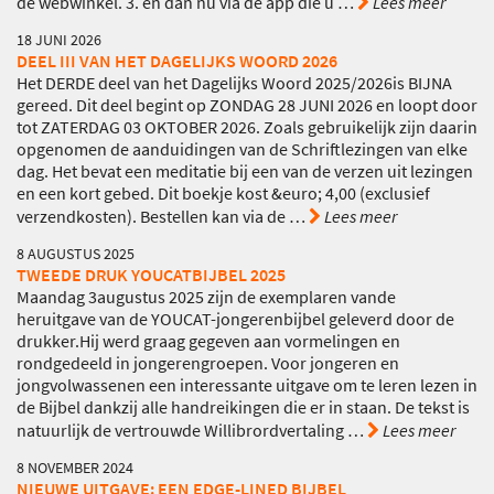
de webwinkel. 3. en dan nu via de app die u
…
Lees meer
18 JUNI 2026
DEEL III VAN HET DAGELIJKS WOORD 2026
Het DERDE deel van het Dagelijks Woord 2025/2026is BIJNA
gereed. Dit deel begint op ZONDAG 28 JUNI 2026 en loopt door
tot ZATERDAG 03 OKTOBER 2026. Zoals gebruikelijk zijn daarin
opgenomen de aanduidingen van de Schriftlezingen van elke
dag. Het bevat een meditatie bij een van de verzen uit lezingen
en een kort gebed. Dit boekje kost &euro; 4,00 (exclusief
verzendkosten). Bestellen kan via de
…
Lees meer
8 AUGUSTUS 2025
TWEEDE DRUK YOUCATBIJBEL 2025
Maandag 3augustus 2025 zijn de exemplaren vande
heruitgave van de YOUCAT-jongerenbijbel geleverd door de
drukker.Hij werd graag gegeven aan vormelingen en
rondgedeeld in jongerengroepen. Voor jongeren en
jongvolwassenen een interessante uitgave om te leren lezen in
de Bijbel dankzij alle handreikingen die er in staan. De tekst is
natuurlijk de vertrouwde Willibrordvertaling
…
Lees meer
8 NOVEMBER 2024
NIEUWE UITGAVE: EEN EDGE-LINED BIJBEL