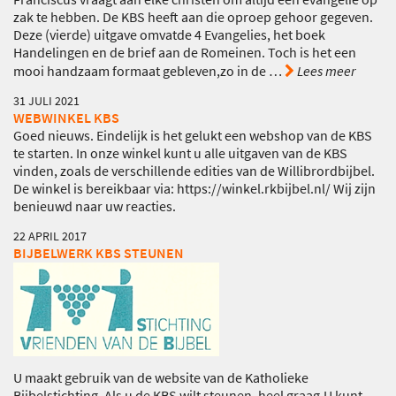
zak te hebben. De KBS heeft aan die oproep gehoor gegeven.
Deze (vierde) uitgave omvatde 4 Evangelies, het boek
Handelingen en de brief aan de Romeinen. Toch is het een
mooi handzaam formaat gebleven,zo in de
…
Lees meer
31 JULI 2021
WEBWINKEL KBS
Goed nieuws. Eindelijk is het gelukt een webshop van de KBS
te starten. In onze winkel kunt u alle uitgaven van de KBS
vinden, zoals de verschillende edities van de Willibrordbijbel.
De winkel is bereikbaar via: https://winkel.rkbijbel.nl/ Wij zijn
benieuwd naar uw reacties.
22 APRIL 2017
BIJBELWERK KBS STEUNEN
U maakt gebruik van de website van de Katholieke
Bijbelstichting. Als u de KBS wilt steunen, heel graag.U kunt