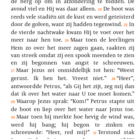
de berg op om in afzondering te bidden. De
avond viel en Hij was daar alleen.
De boot was
24
reeds vele stadiën uit de kust en werd geteisterd
door de golven, want zij hadden tegenwind.
In
25
de vierde nachtwake kwam Hij te voet over het
meer naar hen toe.
Maar toen de leerlingen
26
Hem zo over het meer zagen gaan, raakten zij
van streek omdat zij een spook meenden te zien
en zij begonnen van angst te schreeuwen.
Maar Jezus zei onmiddellijk tot hen: “Weest
27
gerust. Ik ben het. Vreest niet.”
“Heer”,
28
antwoordde Petrus, “als Gij het zijt, zeg mij dan
dat ik over het water naar U toe moet komen.”
Waarop Jezus sprak: “Kom!” Petrus stapte uit
29
de boot en liep over het water naar Jezus toe.
Maar toen hij merkte hoe hevig de wind was,
30
werd hij bang; hij begon te zinken en
schreeuwde: “Heer, red mij!”
Terstond stak
31