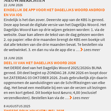
22 JUNI 2026
EINDELIJK DE APP VOOR HET DAGELIJKS WOORD ANDROID
EN VIA IOS
Eindelijk is het dan zover. Deeerste app van de KBS is gereed.
Deze app bevat de digitale versie van het Dagelijks Woord. Het
Dagelijks Woord kan op drie wijzen gelezen worden: 1. via de
website. Daar kan alleen de tekst van de dag gelezen worden
2. op papier: elke drie maanden brengt de KBS een boekje uit
dat alle teksten van die drie maanden bevat. Te bestellen via
de webwinkel. 3. en dan nu via de app die u
…
Lees meer
18 JUNI 2026
DEEL III VAN HET DAGELIJKS WOORD 2026
Het DERDE deel van het Dagelijks Woord 2025/2026is BIJNA
gereed. Dit deel begint op ZONDAG 28 JUNI 2026 en loopt door
tot ZATERDAG 03 OKTOBER 2026. Zoals gebruikelijk zijn daarin
opgenomen de aanduidingen van de Schriftlezingen van elke
dag. Het bevat een meditatie bij een van de verzen uit lezingen
en een kort gebed. Dit boekje kost &euro; 4,00 (exclusief
verzendkosten). Bestellen kan via de
…
Lees meer
8 AUGUSTUS 2025
TWEEDE DRUK YOUCATBIJBEL 2025