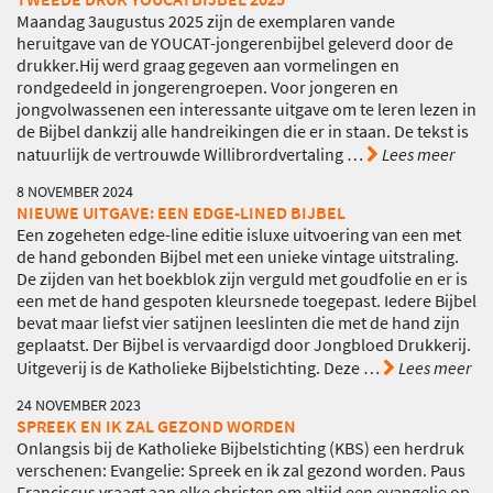
Maandag 3augustus 2025 zijn de exemplaren vande
heruitgave van de YOUCAT-jongerenbijbel geleverd door de
drukker.Hij werd graag gegeven aan vormelingen en
rondgedeeld in jongerengroepen. Voor jongeren en
jongvolwassenen een interessante uitgave om te leren lezen in
de Bijbel dankzij alle handreikingen die er in staan. De tekst is
natuurlijk de vertrouwde Willibrordvertaling
…
Lees meer
8 NOVEMBER 2024
NIEUWE UITGAVE: EEN EDGE-LINED BIJBEL
Een zogeheten edge-line editie isluxe uitvoering van een met
de hand gebonden Bijbel met een unieke vintage uitstraling.
De zijden van het boekblok zijn verguld met goudfolie en er is
een met de hand gespoten kleursnede toegepast. Iedere Bijbel
bevat maar liefst vier satijnen leeslinten die met de hand zijn
geplaatst. Der Bijbel is vervaardigd door Jongbloed Drukkerij.
Uitgeverij is de Katholieke Bijbelstichting. Deze
…
Lees meer
24 NOVEMBER 2023
SPREEK EN IK ZAL GEZOND WORDEN
Onlangsis bij de Katholieke Bijbelstichting (KBS) een herdruk
verschenen: Evangelie: Spreek en ik zal gezond worden. Paus
Franciscus vraagt aan elke christen om altijd een evangelie op