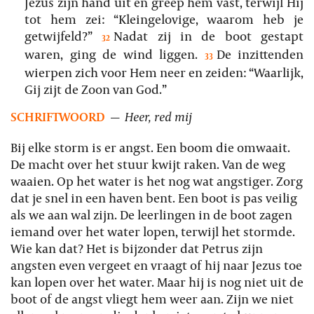
Jezus zijn hand uit en greep hem vast, terwijl Hij
tot hem zei: “Kleingelovige, waarom heb je
getwijfeld?”
Nadat zij in de boot gestapt
32
waren, ging de wind liggen.
De inzittenden
33
wierpen zich voor Hem neer en zeiden: “Waarlijk,
Gij zijt de Zoon van God.”
SCHRIFTWOORD
—
Heer, red mij
Bij elke storm is er angst. Een boom die omwaait.
De macht over het stuur kwijt raken. Van de weg
waaien. Op het water is het nog wat angstiger. Zorg
dat je snel in een haven bent. Een boot is pas veilig
als we aan wal zijn. De leerlingen in de boot zagen
iemand over het water lopen, terwijl het stormde.
Wie kan dat? Het is bijzonder dat Petrus zijn
angsten even vergeet en vraagt of hij naar Jezus toe
kan lopen over het water. Maar hij is nog niet uit de
boot of de angst vliegt hem weer aan. Zijn we niet