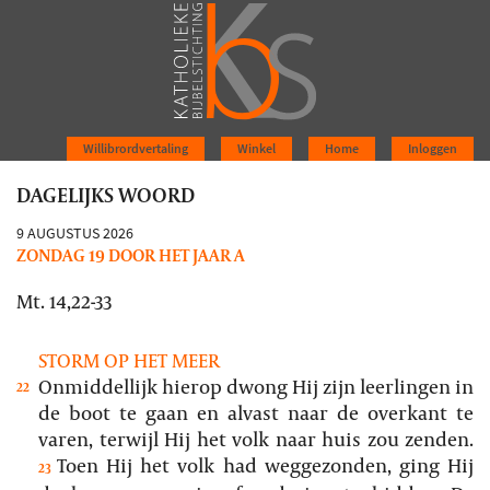
Willibrordvertaling
Winkel
Home
Inloggen
DAGELIJKS WOORD
9 AUGUSTUS 2026
ZONDAG 19 DOOR HET JAAR A
Mt. 14,22-33
STORM OP HET MEER
Onmiddellijk hierop dwong Hij zijn leerlingen in
22
de boot te gaan en alvast naar de overkant te
varen, terwijl Hij het volk naar huis zou zenden.
Toen Hij het volk had weggezonden, ging Hij
23