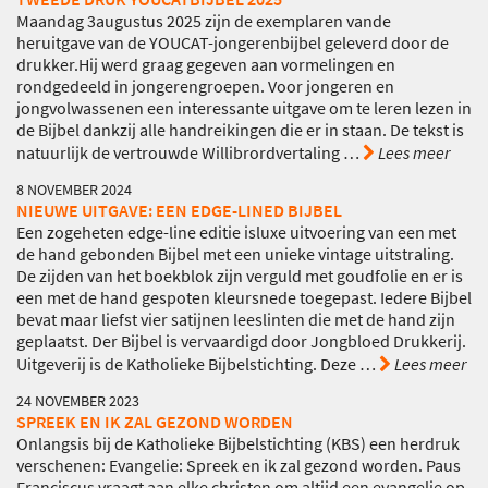
Maandag 3augustus 2025 zijn de exemplaren vande
heruitgave van de YOUCAT-jongerenbijbel geleverd door de
drukker.Hij werd graag gegeven aan vormelingen en
rondgedeeld in jongerengroepen. Voor jongeren en
jongvolwassenen een interessante uitgave om te leren lezen in
de Bijbel dankzij alle handreikingen die er in staan. De tekst is
natuurlijk de vertrouwde Willibrordvertaling
…
Lees meer
8 NOVEMBER 2024
NIEUWE UITGAVE: EEN EDGE-LINED BIJBEL
Een zogeheten edge-line editie isluxe uitvoering van een met
de hand gebonden Bijbel met een unieke vintage uitstraling.
De zijden van het boekblok zijn verguld met goudfolie en er is
een met de hand gespoten kleursnede toegepast. Iedere Bijbel
bevat maar liefst vier satijnen leeslinten die met de hand zijn
geplaatst. Der Bijbel is vervaardigd door Jongbloed Drukkerij.
Uitgeverij is de Katholieke Bijbelstichting. Deze
…
Lees meer
24 NOVEMBER 2023
SPREEK EN IK ZAL GEZOND WORDEN
Onlangsis bij de Katholieke Bijbelstichting (KBS) een herdruk
verschenen: Evangelie: Spreek en ik zal gezond worden. Paus
Franciscus vraagt aan elke christen om altijd een evangelie op