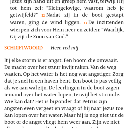
Jezus zijn hand uit en greep hem vast, terwijl Hij
tot hem zei: “Kleingelovige, waarom heb je
getwijfeld?”
Nadat zij in de boot gestapt
32
waren, ging de wind liggen.
De inzittenden
33
wierpen zich voor Hem neer en zeiden: “Waarlijk,
Gij zijt de Zoon van God.”
SCHRIFTWOORD
—
Heer, red mij
Bij elke storm is er angst. Een boom die omwaait.
De macht over het stuur kwijt raken. Van de weg
waaien. Op het water is het nog wat angstiger. Zorg
dat je snel in een haven bent. Een boot is pas veilig
als we aan wal zijn. De leerlingen in de boot zagen
iemand over het water lopen, terwijl het stormde.
Wie kan dat? Het is bijzonder dat Petrus zijn
angsten even vergeet en vraagt of hij naar Jezus toe
kan lopen over het water. Maar hij is nog niet uit de
boot of de angst vliegt hem weer aan. Zijn we niet