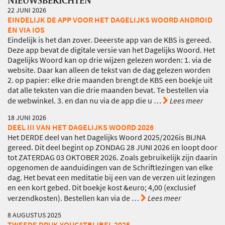
22 JUNI 2026
EINDELIJK DE APP VOOR HET DAGELIJKS WOORD ANDROID
EN VIA IOS
Eindelijk is het dan zover. Deeerste app van de KBS is gereed.
Deze app bevat de digitale versie van het Dagelijks Woord. Het
Dagelijks Woord kan op drie wijzen gelezen worden: 1. via de
website. Daar kan alleen de tekst van de dag gelezen worden
2. op papier: elke drie maanden brengt de KBS een boekje uit
dat alle teksten van die drie maanden bevat. Te bestellen via
de webwinkel. 3. en dan nu via de app die u
…
Lees meer
18 JUNI 2026
DEEL III VAN HET DAGELIJKS WOORD 2026
Het DERDE deel van het Dagelijks Woord 2025/2026is BIJNA
gereed. Dit deel begint op ZONDAG 28 JUNI 2026 en loopt door
tot ZATERDAG 03 OKTOBER 2026. Zoals gebruikelijk zijn daarin
opgenomen de aanduidingen van de Schriftlezingen van elke
dag. Het bevat een meditatie bij een van de verzen uit lezingen
en een kort gebed. Dit boekje kost &euro; 4,00 (exclusief
verzendkosten). Bestellen kan via de
…
Lees meer
8 AUGUSTUS 2025
TWEEDE DRUK YOUCATBIJBEL 2025