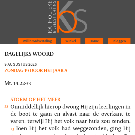
Willibrordvertaling
Winkel
Home
Inloggen
DAGELIJKS WOORD
9 AUGUSTUS 2026
ZONDAG 19 DOOR HET JAAR A
Mt. 14,22-33
STORM OP HET MEER
Onmiddellijk hierop dwong Hij zijn leerlingen in
22
de boot te gaan en alvast naar de overkant te
varen, terwijl Hij het volk naar huis zou zenden.
Toen Hij het volk had weggezonden, ging Hij
23