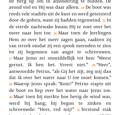
de berg op om in afzondering te bidden. De
avond viel en Hij was daar alleen.
De boot was
24
reeds vele stadiën uit de kust en werd geteisterd
door de golven, want zij hadden tegenwind.
In
25
de vierde nachtwake kwam Hij te voet over het
meer naar hen toe.
Maar toen de leerlingen
26
Hem zo over het meer zagen gaan, raakten zij
van streek omdat zij een spook meenden te zien
en zij begonnen van angst te schreeuwen.
Maar Jezus zei onmiddellijk tot hen: “Weest
27
gerust. Ik ben het. Vreest niet.”
“Heer”,
28
antwoordde Petrus, “als Gij het zijt, zeg mij dan
dat ik over het water naar U toe moet komen.”
Waarop Jezus sprak: “Kom!” Petrus stapte uit
29
de boot en liep over het water naar Jezus toe.
Maar toen hij merkte hoe hevig de wind was,
30
werd hij bang; hij begon te zinken en
schreeuwde: “Heer, red mij!”
Terstond stak
31