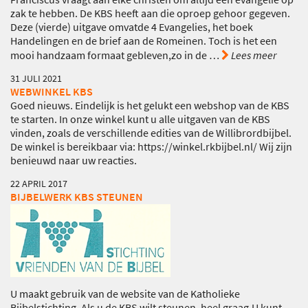
zak te hebben. De KBS heeft aan die oproep gehoor gegeven.
Deze (vierde) uitgave omvatde 4 Evangelies, het boek
Handelingen en de brief aan de Romeinen. Toch is het een
mooi handzaam formaat gebleven,zo in de
…
Lees meer
31 JULI 2021
WEBWINKEL KBS
Goed nieuws. Eindelijk is het gelukt een webshop van de KBS
te starten. In onze winkel kunt u alle uitgaven van de KBS
vinden, zoals de verschillende edities van de Willibrordbijbel.
De winkel is bereikbaar via: https://winkel.rkbijbel.nl/ Wij zijn
benieuwd naar uw reacties.
22 APRIL 2017
BIJBELWERK KBS STEUNEN
U maakt gebruik van de website van de Katholieke
Bijbelstichting. Als u de KBS wilt steunen, heel graag.U kunt