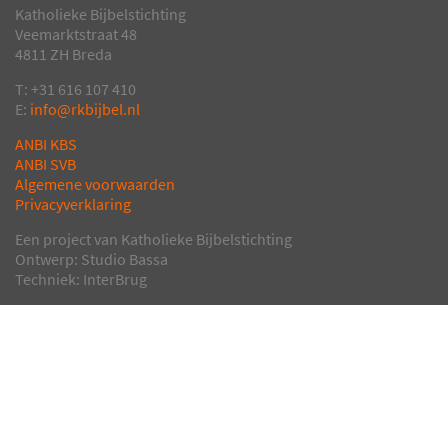
Katholieke Bijbelstichting
Veemarktstraat 48
4811 ZH Breda
T: +31 616 107 410
E:
info@rkbijbel.nl
ANBI KBS
ANBI SVB
Algemene voorwaarden
Privacyverklaring
Een project van Katholieke Bijbelstichting
Ontwerp: Studio Bassa
Techniek: InterBrug