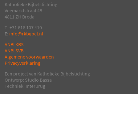
Katholieke Bijbelstichting
Veemarktstraat 48
4811 ZH Breda
T: +31 616 107 410
E:
info@rkbijbel.nl
ANBI KBS
ANBI SVB
Algemene voorwaarden
Privacyverklaring
Een project van Katholieke Bijbelstichting
Ontwerp: Studio Bassa
Techniek: InterBrug