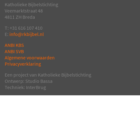
Katholieke Bijbelstichting
Veemarktstraat 48
4811 ZH Breda
T: +31 616 107 410
E:
info@rkbijbel.nl
ANBI KBS
ANBI SVB
Algemene voorwaarden
Privacyverklaring
Een project van Katholieke Bijbelstichting
Ontwerp: Studio Bassa
Techniek: InterBrug