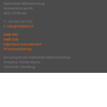
Katholieke Bijbelstichting
Veemarktstraat 48
4811 ZH Breda
T: +31 616 107 410
E:
info@rkbijbel.nl
ANBI KBS
ANBI SVB
Algemene voorwaarden
Privacyverklaring
Een project van Katholieke Bijbelstichting
Ontwerp: Studio Bassa
Techniek: InterBrug