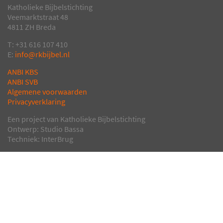
Katholieke Bijbelstichting
Veemarktstraat 48
4811 ZH Breda
T: +31 616 107 410
E:
info@rkbijbel.nl
ANBI KBS
ANBI SVB
Algemene voorwaarden
Privacyverklaring
Een project van Katholieke Bijbelstichting
Ontwerp: Studio Bassa
Techniek: InterBrug