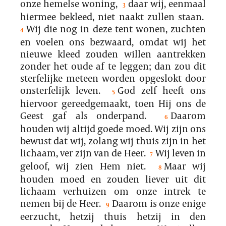
onze hemelse woning,
daar wij, eenmaal
3
hiermee bekleed, niet naakt zullen staan.
Wij die nog in deze tent wonen, zuchten
4
en voelen ons bezwaard, omdat wij het
nieuwe kleed zouden willen aantrekken
zonder het oude af te leggen; dan zou dit
sterfelijke meteen worden opgeslokt door
onsterfelijk leven.
God zelf heeft ons
5
hiervoor gereedgemaakt, toen Hij ons de
Geest gaf als onderpand.
Daarom
6
houden wij altijd goede moed. Wij zijn ons
bewust dat wij, zolang wij thuis zijn in het
lichaam, ver zijn van de Heer.
Wij leven in
7
geloof, wij zien Hem niet.
Maar wij
8
houden moed en zouden liever uit dit
lichaam verhuizen om onze intrek te
nemen bij de Heer.
Daarom is onze enige
9
eerzucht, hetzij thuis hetzij in den