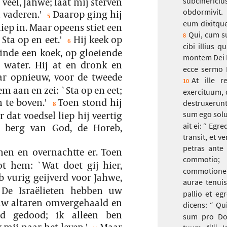
 veel, Jahwe; laat mij sterven
subcinericiu
obdormivit.
 vaderen.'
Daarop ging hij
5
eum dixitque 
iep in. Maar opeens stiet een
Qui, cum su
8
Sta op en eet.'
Hij keek op
6
cibi illius 
einde een koek, op gloeiende
montem Dei 
 water. Hij at en dronk en
ecce sermo D
r opnieuw, voor de tweede
At ille 
10
m aan en zei: `Sta op en eet;
exercituum, q
 te boven.'
Toen stond hij
destruxerunt
8
 dat voedsel liep hij veertig
sum ego solu
ait ei: “ Eg
e berg van God, de Horeb,
transit, et v
petras ante
nen en overnachtte er. Toen
commotio;
 hem: `Wat doet gij hier,
commotionem,
b vurig geijverd voor Jahwe,
aurae tenuis
 De Israëlieten hebben uw
pallio et eg
uw altaren omvergehaald en
dicens: “ Qui
d gedood; ik alleen ben
sum pro Dom
 mij naar het leven.'
Maar