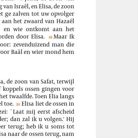
van Israël, en Elisa, de zoon
et ge zalven tot uw opvolger
 aan het zwaard van Hazaël
u en wie ontkomt aan het
rden door Elisa.
Maar Ik
18
 voor: zevenduizend man die
voor Baäl en wier mond hem
a, de zoon van Safat, terwijl
f koppels ossen gingen voor
het twaalfde. Toen Elia langs
 toe.
Elisa liet de ossen in
20
zei: `Laat mij eerst afscheid
; dan zal ik u volgen.' Hij
r terug; heb ik u soms tot
isa naar de ossen terug, nam