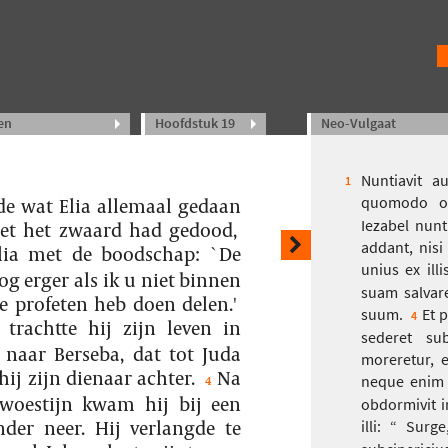
en
Hoofdstuk 19
Neo-Vulgaat
Nuntiavit a
1
quomodo occ
de wat Elia allemaal gedaan
Iezabel nunt
met het zwaard had gedood,
addant, nis
lia met de boodschap: `De
unius ex illis
g erger als ik u niet binnen
suam salvare
e profeten heb doen delen.'
suum.
Et 
4
trachtte hij zijn leven in
sederet su
k naar Berseba, dat tot Juda
moreretur, e
ij zijn dienaar achter.
Na
neque enim 
4
woestijn kwam hij bij een
obdormivit i
nder neer. Hij verlangde te
illi: “ Surg