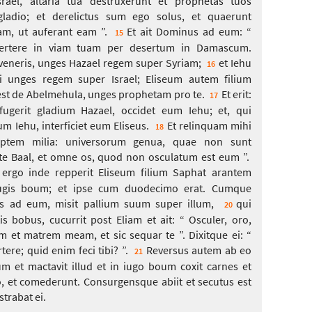
Israel, altaria tua destruxerunt et prophetas tuos
gladio; et derelictus sum ego solus, et quaerunt
, ut auferant eam ”.
Et ait Dominus ad eum: “
15
vertere in viam tuam per desertum in Damascum.
eneris, unges Hazael regem super Syriam;
et Iehu
16
i unges regem super Israel; Eliseum autem filium
est de Abelmehula, unges prophetam pro te.
Et erit:
17
ugerit gladium Hazael, occidet eum Iehu; et, qui
um Iehu, interficiet eum Eliseus.
Et relinquam mihi
18
septem milia: universorum genua, quae non sunt
te Baal, et omne os, quod non osculatum est eum ”.
 ergo inde repperit Eliseum filium Saphat arantem
ugis boum; et ipse cum duodecimo erat. Cumque
ias ad eum, misit pallium suum super illum,
qui
20
tis bobus, cucurrit post Eliam et ait: “ Osculer, oro,
et matrem meam, et sic sequar te ”. Dixitque ei: “
tere; quid enim feci tibi? ”.
Reversus autem ab eo
21
um et mactavit illud et in iugo boum coxit carnes et
, et comederunt. Consurgensque abiit et secutus est
strabat ei.