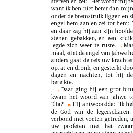
sterven en zei: `Het wordt mij te
want ik ben niet beter dan mijn
onder de bremstruik liggen en sl
engel hem aan en zei tot hem: `
en daar zag hij aan zijn hoofd
stenen gebakken, en een kruik
legde zich weer te ruste.
Maa
7
maal, stiet de engel van Jahwe he
anders gaat de reis uw krachten
op, at en dronk, en gesterkt door
dagen en nachten, tot hij d
bereikte.
Daar ging hij een grot bin
9
kwam het woord van Jahwe tot
Elia?'
Hij antwoordde: `Ik he
10
de God van de legerscharen.
verbond met voeten getreden, 
uw profeten met het zwaar
overgebleven en nu staan ze ook