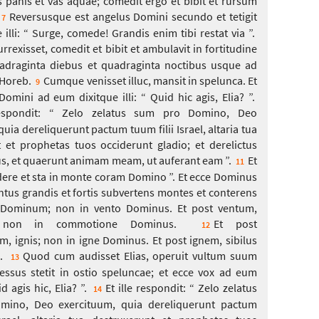
s panis et vas aquae; comedit ergo et bibit et rursum
Reversusque est angelus Domini secundo et tetigit
7
illi: “ Surge, comede! Grandis enim tibi restat via ”.
rrexisset, comedit et bibit et ambulavit in fortitudine
quadraginta diebus et quadraginta noctibus usque ad
Horeb.
Cumque venisset illuc, mansit in spelunca. Et
9
omini ad eum dixitque illi: “ Quid hic agis, Elia? ”.
respondit: “ Zelo zelatus sum pro Domino, Deo
uia dereliquerunt pactum tuum filii Israel, altaria tua
 et prophetas tuos occiderunt gladio; et derelictus
s, et quaerunt animam meam, ut auferant eam ”.
Et
11
redere et sta in monte coram Domino ”. Et ecce Dominus
entus grandis et fortis subvertens montes et conterens
 Dominum; non in vento Dominus. Et post ventum,
 non in commotione Dominus.
Et post
12
 ignis; non in igne Dominus. Et post ignem, sibilus
.
Quod cum audisset Elias, operuit vultum suum
13
ressus stetit in ostio speluncae; et ecce vox ad eum
d agis hic, Elia? ”.
Et ille respondit: “ Zelo zelatus
14
ino, Deo exercituum, quia dereliquerunt pactum