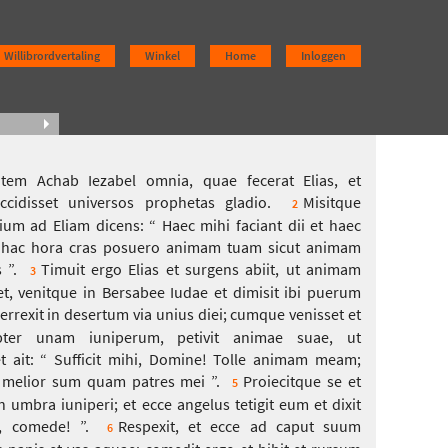
Willibrordvertaling
Winkel
Home
Inloggen
utem Achab Iezabel omnia, quae fecerat Elias, et
idisset universos prophetas gladio.
Misitque
2
ium ad Eliam dicens: “ Haec mihi faciant dii et haec
i hac hora cras posuero animam tuam sicut animam
 ”.
Timuit ergo Elias et surgens abiit, ut animam
3
t, venitque in Bersabee Iudae et dimisit ibi puerum
perrexit in desertum via unius diei; cumque venisset et
bter unam iuniperum, petivit animae suae, ut
t ait: “ Sufficit mihi, Domine! Tolle animam meam;
melior sum quam patres mei ”.
Proiecitque se et
5
n umbra iuniperi; et ecce angelus tetigit eum et dixit
e, comede! ”.
Respexit, et ecce ad caput suum
6