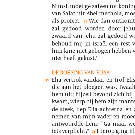
Nimsi, moet ge zalven tot koning 
van Safat uit Abel-mechola, mo
als profeet.
Wie dan ontkomt
17
zal gedood worden door Jeh
zwaard van Jehu zal gedood wo
behoud mij in Israël een rest
hun knie niet gebogen hebben 
niet heeft gekust.'
DE ROEPING VAN ELISA
Elia vertrok vandaar en trof Elis
19
die aan het ploegen was. Twaal
hem uit; hijzelf bevond zich bij 
kwam, wierp hij hem zijn mantel
de steek, liep Elia achterna en 
nemen van mijn vader en moeder
antwoordde hem: `Ga maar wee
iets verplicht?'
Hierop ging El
21