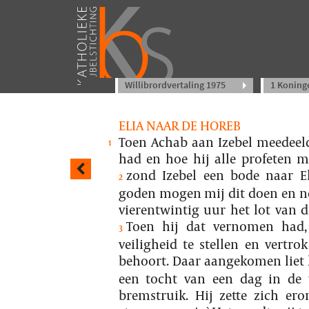
Willibrordvertaling 1975
1 Koning
ELIA NAAR DE HOREB
Toen Achab aan Izebel meedeel
1
had en hoe hij alle profeten 
zond Izebel een bode naar E
2
goden mogen mij dit doen en no
vierentwintig uur het lot van d
Toen hij dat vernomen had, 
3
veiligheid te stellen en vertro
behoort. Daar aangekomen liet h
een tocht van een dag in de 
bremstruik. Hij zette zich ero