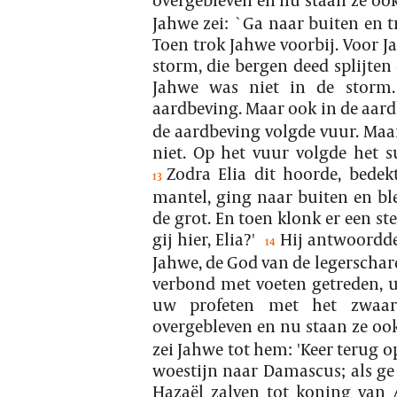
Jahwe zei: `Ga naar buiten en t
Toen trok Jahwe voorbij. Voor J
storm, die bergen deed splijten 
Jahwe was niet in de storm
aardbeving. Maar ook in de aard
de aardbeving volgde vuur. Maa
niet. Op het vuur volgde het s
Zodra Elia dit hoorde, bedekt
13
mantel, ging naar buiten en bl
de grot. En toen klonk er een s
gij hier, Elia?'
Hij antwoordde:
14
Jahwe, de God van de legerschar
verbond met voeten getreden, 
uw profeten met het zwaar
overgebleven en nu staan ze ook
zei Jahwe tot hem: 'Keer terug 
woestijn naar Damascus; als ge
Hazaël zalven tot koning van 