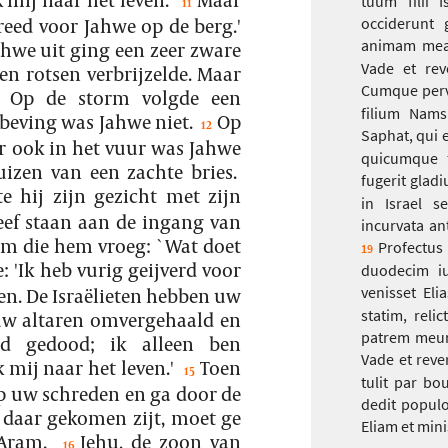
tuum filii 
11
reed voor Jahwe op de berg.'
occiderunt 
animam meam
ahwe uit ging een zeer zware
Vade et re
en rotsen verbrijzelde. Maar
Cumque perv
. Op de storm volgde een
filium Nams
beving was Jahwe niet.
Op
12
Saphat, qui 
r ook in het vuur was Jahwe
quicumque f
uizen van een zachte bries.
fugerit gladi
e hij zijn gezicht met zijn
in Israel 
eef staan aan de ingang van
incurvata an
tem die hem vroeg: `Wat doet
Profectus
19
 'Ik heb vurig geijverd voor
duodecim i
venisset El
en. De Israëlieten hebben uw
statim, relic
uw altaren omvergehaald en
patrem meum 
d gedood; ik alleen ben
Vade et rever
 mij naar het leven.'
Toen
15
tulit par bo
op uw schreden en ga door de
dedit populo
 daar gekomen zijt, moet ge
Eliam et mini
Aram.
Jehu, de zoon van
16