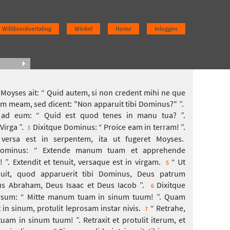
Willibrordvertaling
Winkel
Home
Inloggen
oyses ait: “ Quid autem, si non credent mihi ne que
m meam, sed dicent: "Non apparuit tibi Dominus?" ”.
o ad eum: “ Quid est quod tenes in manu tua? ”.
Virga ”.
Dixitque Dominus: “ Proice eam in terram! ”.
3
t versa est in serpentem, ita ut fugeret Moyses.
Dominus: “ Extende manum tuam et apprehende
 ”. Extendit et tenuit, versaque est in virgam.
“ Ut
5
quit, quod apparuerit tibi Dominus, Deus patrum
s Abraham, Deus Isaac et Deus Iacob ”.
Dixitque
6
sum: “ Mitte manum tuam in sinum tuum! ”. Quam
in sinum, protulit leprosam instar nivis.
“ Retrahe,
7
uam in sinum tuum! ”. Retraxit et protulit iterum, et