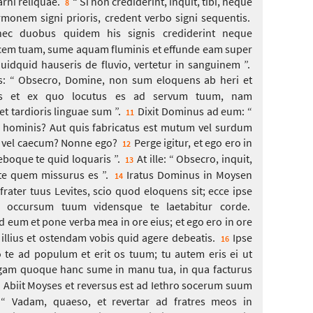
arni reliquae.
“ Si non crediderint, inquit, tibi, neque
8
rmonem signi prioris, credent verbo signi sequentis.
ec duobus quidem his signis crediderint neque
cem tuam, sume aquam fluminis et effunde eam super
quidquid hauseris de fluvio, vertetur in sanguinem ”.
s: “ Obsecro, Domine, non sum eloquens ab heri et
ius et ex quo locutus es ad servum tuum, nam
et tardioris linguae sum ”.
Dixit Dominus ad eum: “
11
s hominis? Aut quis fabricatus est mutum vel surdum
m vel caecum? Nonne ego?
Perge igitur, et ego ero in
12
eboque te quid loquaris ”.
At ille: “ Obsecro, inquit,
13
te quem missurus es ”.
Iratus Dominus in Moysen
14
 frater tuus Levites, scio quod eloquens sit; ecce ipse
n occursum tuum vidensque te laetabitur corde.
 eum et pone verba mea in ore eius; et ego ero in ore
 illius et ostendam vobis quid agere debeatis.
Ipse
16
 te ad populum et erit os tuum; tu autem eris ei ut
gam quoque hanc sume in manu tua, in qua facturus
Abiit Moyses et reversus est ad Iethro socerum suum
: “ Vadam, quaeso, et revertar ad fratres meos in