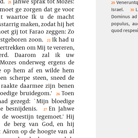
d.
Jahwe sprak tot Mozes:
Veneruntq
21
29
 moet ge zorgen dat ge voor
Israel.
L
30
ht waartoe Ik u de macht
Dominus ad 
starrig maken, zodat hij het
populus, aud
quod respexi
et gij tot Farao zeggen: Zo
erstgeboren zoon.
Ik had u
23
vertrekken om Mij te vereren,
erd. Daarom zal ik uw
 Mozes onderweg ergens de
e op hem af en wilde hem
n scherpe steen, sneed de
 raakte daarmee zijn benen
bloedige bruidegom.'
Toen
26
had gezegd: `Mijn bloedige
 besnijdenis.
En Jahwe
27
 de woestijn tegemoet.' Hij
 de berg van God, en hij
 Aäron op de hoogte van al