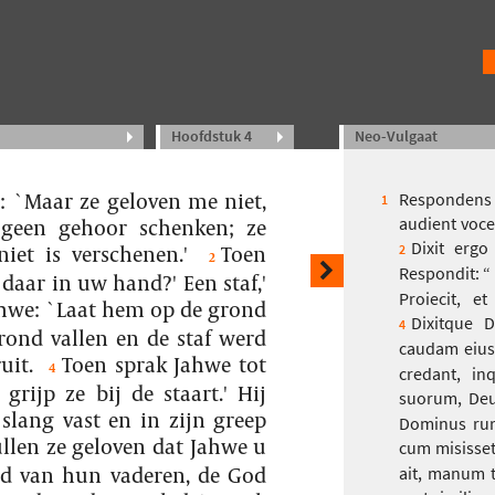
Hoofdstuk 4
Neo-Vulgaat
: `Maar ze geloven me niet,
Respondens M
1
audient voce
geen gehoor schenken; ze
Dixit erg
iet is verschenen.'
Toen
2
2
Respondit: “ 
daar in uw hand?' Een staf,'
Proiecit, e
ahwe: `Laat hem op de grond
Dixitque 
4
grond vallen en de staf werd
caudam eius!
uit.
Toen sprak Jahwe tot
4
credant, in
rijp ze bij de staart.' Hij
suorum, Deu
 slang vast en in zijn greep
Dominus rur
llen ze geloven dat Jahwe u
cum misisset 
od van hun vaderen, de God
ait, manum t