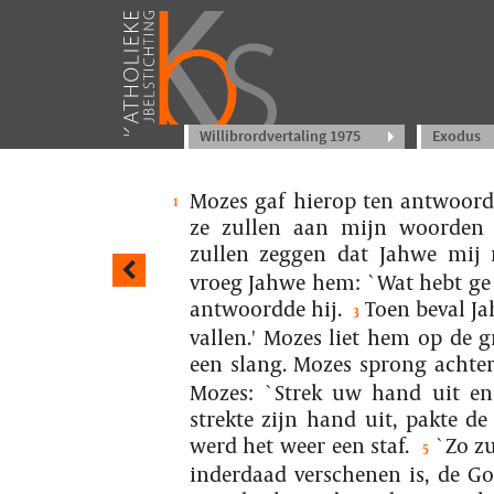
Willibrordvertaling 1975
Exodus
Mozes gaf hierop ten antwoord
1
ze zullen aan mijn woorden 
zullen zeggen dat Jahwe mij n
vroeg Jahwe hem: `Wat hebt ge 
antwoordde hij.
Toen beval J
3
vallen.' Mozes liet hem op de 
een slang. Mozes sprong achter
Mozes: `Strek uw hand uit en g
strekte zijn hand uit, pakte de
werd het weer een staf.
`Zo zu
5
inderdaad verschenen is, de G