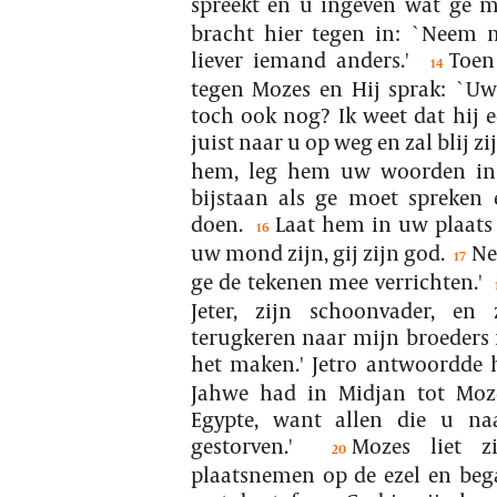
spreekt en u ingeven wat ge m
bracht hier tegen in: `Neem m
liever iemand anders.'
Toen
14
tegen Mozes en Hij sprak: `Uw 
toch ook nog? Ik weet dat hij e
juist naar u op weg en zal blij zij
hem, leg hem uw woorden in 
bijstaan als ge moet spreken
doen.
Laat hem in uw plaats s
16
uw mond zijn, gij zijn god.
Ne
17
ge de tekenen mee verrichten.'
Jeter, zijn schoonvader, en
terugkeren naar mijn broeders 
het maken.' Jetro antwoordde h
Jahwe had in Midjan tot Moz
Egypte, want allen die u na
gestorven.'
Mozes liet 
20
plaatsnemen op de ezel en beg