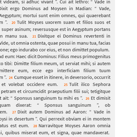
 videam, si adhuc vivant ”. Cui ait Iethro: “ Vade in
Dixit ergo Dominus ad Moysen in Madian: “ Vade,
n Aegyptum; mortui sunt enim omnes, qui quaerebant
m ”.
Tulit Moyses uxorem suam et filios suos et
20
 super asinum; reversusque est in Aegyptum portans
in manu sua.
Dixitque ei Dominus revertenti in
21
Vide, ut omnia ostenta, quae posui in manu tua, facias
ne; ego indurabo cor eius, et non dimittet populum.
ad eum: Haec dicit Dominus: Filius meus primogenitus
co tibi: Dimitte filium meum, ut serviat mihi; si autem
mittere eum, ecce ego interficiam filium tuum
m ”.
Cumque esset in itinere, in deversorio, occurrit
24
et volebat occidere eum.
Tulit ilico Sephora
25
petram et circumcidit praeputium filii sui; tetigitque
t ait: “ Sponsus sanguinum tu mihi es ”.
Et dimisit
26
quam dixerat: “ Sponsus sanguinum ”, ob
nem.
Dixit autem Dominus ad Aaron: “ Vade in
27
si in desertum ”. Qui perrexit obviam ei in montem
latus est eum.
Narravitque Moyses Aaron omnia
28
i, quibus miserat eum, et signa, quae mandaverat.