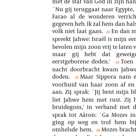
met de staf van God in zijn han
`Nu gij teruggaat naar Egypte,
Farao al de wonderen verric
gegeven heb. Ik zal hem dan hals
volk niet laat gaan.
En dan mo
22
spreekt Jahwe: Israël is mijn e
bevolen mijn zoon vrij te laten 
maar gij hebt dat geweig
eerstgeborene doden.'
Toen
24
nacht doorbracht kwam Jahw
doden.
Maar Sippora nam ee
25
voorhuid van haar zoon af en
aan. Zij sprak: `Jij bent mijn 
liet Jahwe hem met rust. Zij 
bruidegom,' in verband met de
sprak tot Aäron: `Ga Mozes in
ging op weg en trof hem bij
omhelsde hem.
Mozes bracht
28