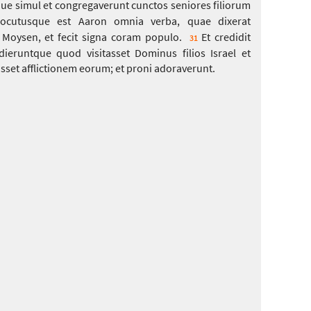
ue simul et congregaverunt cunctos seniores filiorum
ocutusque est Aaron omnia verba, quae dixerat
Moysen, et fecit signa coram populo.
Et credidit
31
ieruntque quod visitasset Dominus filios Israel et
sset afflictionem eorum; et proni adoraverunt.