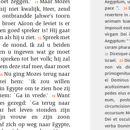
oet zeggen.'
Maar Mozes
Aegyptum, ut
13
ij niet kwalijk, Heer, zend
pace ”.
19
revertere i
 ontbrandde Jahwe's toorn
animam tua
broer Aäron de leviet is er
imposuit eos
en goed spreker is! Hij gaat
virgam Dei 
n als hij u ziet.
Spreek met
15
Aegyptum: “ 
de mond. Ik zal u beiden
coram pharao
 en u ingeven wat ge moet
Dicesque 
22
preken tot het volk; hij zal
Israel.
Di
23
em deze staf mee, daar moet
non vis di
Nu ging Mozes terug naar
primogenitu
18
ei Dominus 
 zei hem: `Ik zou willen
acutissimam 
in Egypte om te zien hoe zij
pedes eius e
em: `Ga in vrede.'
Want
19
eum, post
es gezegd: `Ga terug naar
circumcisio
ar het leven stonden zijn
occursum Moy
zijn vrouw en zijn zoon
Dei et oscu
af zich op weg naar Egypte,
verba Domin