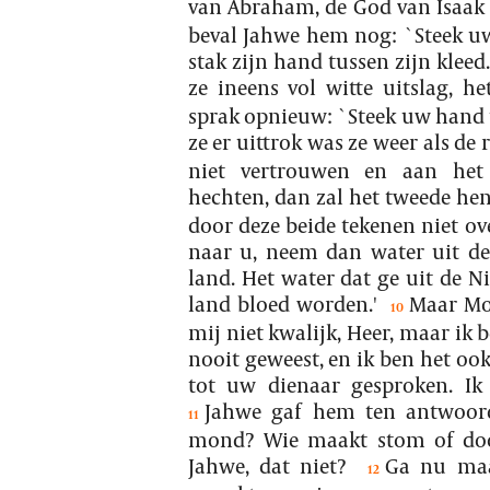
van Abraham, de God van Isaak 
beval Jahwe hem nog: `Steek uw
stak zijn hand tussen zijn kleed.
ze ineens vol witte uitslag, h
sprak opnieuw: `Steek uw hand t
ze er uittrok was ze weer als de 
niet vertrouwen en aan het 
hechten, dan zal het tweede hen
door deze beide tekenen niet ove
naar u, neem dan water uit de 
land. Het water dat ge uit de N
land bloed worden.'
Maar Mo
10
mij niet kwalijk, Heer, maar ik 
nooit geweest, en ik ben het ook
tot uw dienaar gesproken. Ik 
Jahwe gaf hem ten antwoor
11
mond? Wie maakt stom of doof
Jahwe, dat niet?
Ga nu maar
12