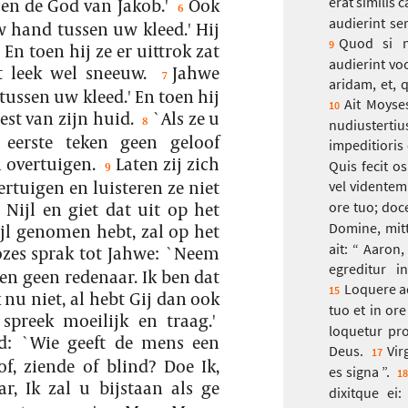
erat similis c
en de God van Jakob.'
Ook
6
audierint se
 hand tussen uw kleed.' Hij
Quod si n
9
 En toen hij ze er uittrok zat
audierint vo
et leek wel sneeuw.
Jahwe
7
aridam, et, 
ussen uw kleed.' En toen hij
Ait Moyse
10
rest van zijn huid.
`Als ze u
8
nudiustert
eerste teken geen geloof
impeditioris 
 overtuigen.
Laten zij zich
Quis fecit o
9
rtuigen en luisteren ze niet
vel vidente
Nijl en giet dat uit op het
ore tuo; doc
Domine, mit
ijl genomen hebt, zal op het
ait: “ Aaron,
zes sprak tot Jahwe: `Neem
egreditur i
ben geen redenaar. Ik ben dat
Loquere ad
15
 nu niet, al hebt Gij dan ook
tuo et in ore
spreek moeilijk en traag.'
loquetur pro
d: `Wie geeft de mens een
Deus.
Vir
17
, ziende of blind? Doe Ik,
es signa ”.
18
, Ik zal u bijstaan als ge
dixitque ei