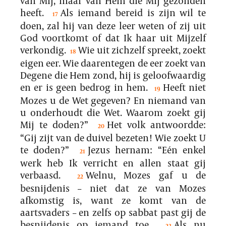
van Mij, maar van Hem die Mij gezonden
heeft.
Als iemand bereid is zijn wil te
17
doen, zal hij van deze leer weten of zij uit
God voortkomt of dat Ik haar uit Mijzelf
verkondig.
Wie uit zichzelf spreekt, zoekt
18
eigen eer. Wie daarentegen de eer zoekt van
Degene die Hem zond, hij is geloofwaardig
en er is geen bedrog in hem.
Heeft niet
19
Mozes u de Wet gegeven? En niemand van
u onderhoudt die Wet. Waarom zoekt gij
Mij te doden?”
Het volk antwoordde:
20
“Gij zijt van de duivel bezeten! Wie zoekt U
te doden?”
Jezus hernam: “Eén enkel
21
werk heb Ik verricht en allen staat gij
verbaasd.
Welnu, Mozes gaf u de
22
besnijdenis – niet dat ze van Mozes
afkomstig is, want ze komt van de
aartsvaders – en zelfs op sabbat past gij de
besnijdenis op iemand toe.
Als nu
23