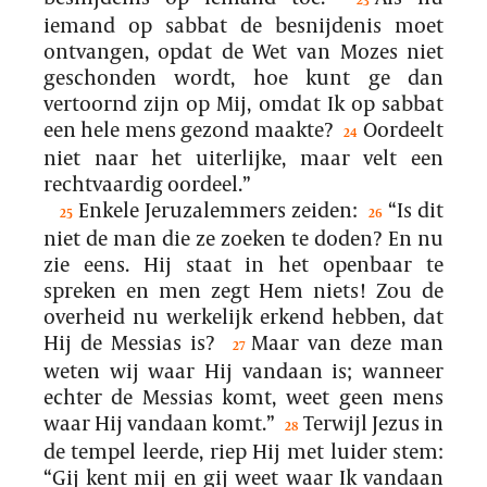
iemand op sabbat de besnijdenis moet
ontvangen, opdat de Wet van Mozes niet
geschonden wordt, hoe kunt ge dan
vertoornd zijn op Mij, omdat Ik op sabbat
een hele mens gezond maakte?
Oordeelt
24
niet naar het uiterlijke, maar velt een
rechtvaardig oordeel.”
Enkele Jeruzalemmers zeiden:
“Is dit
25
26
niet de man die ze zoeken te doden? En nu
zie eens. Hij staat in het openbaar te
spreken en men zegt Hem niets! Zou de
overheid nu werkelijk erkend hebben, dat
Hij de Messias is?
Maar van deze man
27
weten wij waar Hij vandaan is; wanneer
echter de Messias komt, weet geen mens
waar Hij vandaan komt.”
Terwijl Jezus in
28
de tempel leerde, riep Hij met luider stem:
“Gij kent mij en gij weet waar Ik vandaan