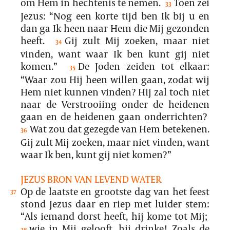
om Hem in hechtenis te nemen.
Toen zei
33
Jezus: “Nog een korte tijd ben Ik bij u en
dan ga Ik heen naar Hem die Mij gezonden
heeft.
Gij zult Mij zoeken, maar niet
34
vinden, want waar Ik ben kunt gij niet
komen.”
De Joden zeiden tot elkaar:
35
“Waar zou Hij heen willen gaan, zodat wij
Hem niet kunnen vinden? Hij zal toch niet
naar de Verstrooiing onder de heidenen
gaan en de heidenen gaan onderrichten?
Wat zou dat gezegde van Hem betekenen.
36
Gij zult Mij zoeken, maar niet vinden, want
waar Ik ben, kunt gij niet komen?”
JEZUS BRON VAN LEVEND WATER
Op de laatste en grootste dag van het feest
37
stond Jezus daar en riep met luider stem:
“Als iemand dorst heeft, hij kome tot Mij;
wie in Mij gelooft, hij drinke! Zoals de
38