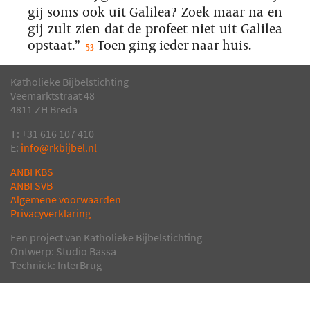
gij soms ook uit Galilea? Zoek maar na en
gij zult zien dat de profeet niet uit Galilea
opstaat.”
Toen ging ieder naar huis.
53
Katholieke Bijbelstichting
Veemarktstraat 48
4811 ZH Breda
T: +31 616 107 410
E:
info@rkbijbel.nl
ANBI KBS
ANBI SVB
Algemene voorwaarden
Privacyverklaring
Een project van Katholieke Bijbelstichting
Ontwerp: Studio Bassa
Techniek: InterBrug