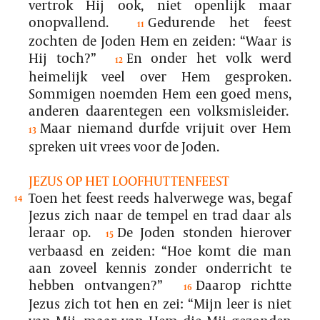
vertrok Hij ook, niet openlijk maar
onopvallend.
Gedurende het feest
11
zochten de Joden Hem en zeiden: “Waar is
Hij toch?”
En onder het volk werd
12
heimelijk veel over Hem gesproken.
Sommigen noemden Hem een goed mens,
anderen daarentegen een volksmisleider.
Maar niemand durfde vrijuit over Hem
13
spreken uit vrees voor de Joden.
JEZUS OP HET LOOFHUTTENFEEST
Toen het feest reeds halverwege was, begaf
14
Jezus zich naar de tempel en trad daar als
leraar op.
De Joden stonden hierover
15
verbaasd en zeiden: “Hoe komt die man
aan zoveel kennis zonder onderricht te
hebben ontvangen?”
Daarop richtte
16
Jezus zich tot hen en zei: “Mijn leer is niet