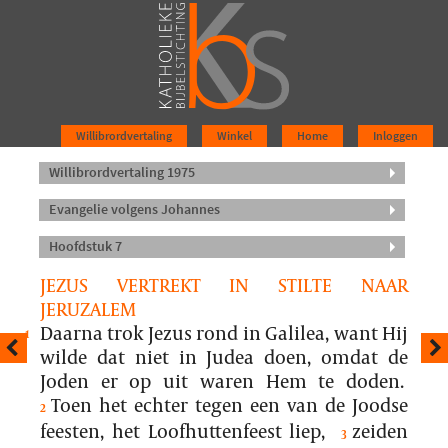
Willibrordvertaling
Winkel
Home
Inloggen
Willibrordvertaling 1975
Evangelie volgens Johannes
Hoofdstuk 7
JEZUS VERTREKT IN STILTE NAAR
JERUZALEM
Daarna trok Jezus rond in Galilea, want Hij
1
wilde dat niet in Judea doen, omdat de
Joden er op uit waren Hem te doden.
Toen het echter tegen een van de Joodse
2
feesten, het Loofhuttenfeest liep,
zeiden
3