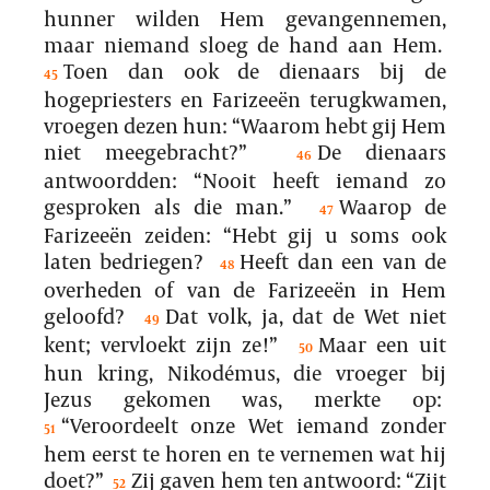
hunner wilden Hem gevangennemen,
maar niemand sloeg de hand aan Hem.
Toen dan ook de dienaars bij de
45
hogepriesters en Farizeeën terugkwamen,
vroegen dezen hun: “Waarom hebt gij Hem
niet meegebracht?”
De dienaars
46
antwoordden: “Nooit heeft iemand zo
gesproken als die man.”
Waarop de
47
Farizeeën zeiden: “Hebt gij u soms ook
laten bedriegen?
Heeft dan een van de
48
overheden of van de Farizeeën in Hem
geloofd?
Dat volk, ja, dat de Wet niet
49
kent; vervloekt zijn ze!”
Maar een uit
50
hun kring, Nikodémus, die vroeger bij
Jezus gekomen was, merkte op:
“Veroordeelt onze Wet iemand zonder
51
hem eerst te horen en te vernemen wat hij
doet?”
Zij gaven hem ten antwoord: “Zijt
52