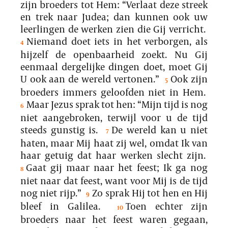
zijn broeders tot Hem: “Verlaat deze streek
en trek naar Judea; dan kunnen ook uw
leerlingen de werken zien die Gij verricht.
Niemand doet iets in het verborgen, als
4
hijzelf de openbaarheid zoekt. Nu Gij
eenmaal dergelijke dingen doet, moet Gij
U ook aan de wereld vertonen.”
Ook zijn
5
broeders immers geloofden niet in Hem.
Maar Jezus sprak tot hen: “Mijn tijd is nog
6
niet aangebroken, terwijl voor u de tijd
steeds gunstig is.
De wereld kan u niet
7
haten, maar Mij haat zij wel, omdat Ik van
haar getuig dat haar werken slecht zijn.
Gaat gij maar naar het feest; Ik ga nog
8
niet naar dat feest, want voor Mij is de tijd
nog niet rijp.”
Zo sprak Hij tot hen en Hij
9
bleef in Galilea.
Toen echter zijn
10
broeders naar het feest waren gegaan,