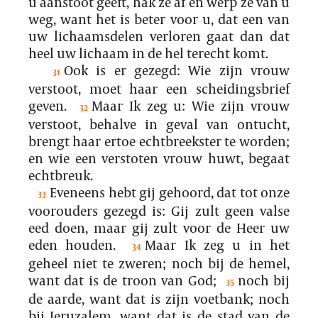
u aanstoot geeft, hak ze af en werp ze van u
weg, want het is beter voor u, dat een van
uw lichaamsdelen verloren gaat dan dat
heel uw lichaam in de hel terecht komt.
Ook is er gezegd: Wie zijn vrouw
31
verstoot, moet haar een scheidingsbrief
geven.
Maar Ik zeg u: Wie zijn vrouw
32
verstoot, behalve in geval van ontucht,
brengt haar ertoe echtbreekster te worden;
en wie een verstoten vrouw huwt, begaat
echtbreuk.
Eveneens hebt gij gehoord, dat tot onze
33
voorouders gezegd is: Gij zult geen valse
eed doen, maar gij zult voor de Heer uw
eden houden.
Maar Ik zeg u in het
34
geheel niet te zweren; noch bij de hemel,
want dat is de troon van God;
noch bij
35
de aarde, want dat is zijn voetbank; noch
bij Jeruzalem, want dat is de stad van de