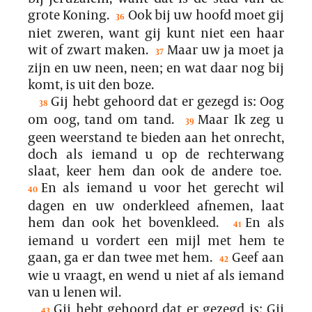
grote Koning.
Ook bij uw hoofd moet gij
36
niet zweren, want gij kunt niet een haar
wit of zwart maken.
Maar uw ja moet ja
37
zijn en uw neen, neen; en wat daar nog bij
komt, is uit den boze.
Gij hebt gehoord dat er gezegd is: Oog
38
om oog, tand om tand.
Maar Ik zeg u
39
geen weerstand te bieden aan het onrecht,
doch als iemand u op de rechterwang
slaat, keer hem dan ook de andere toe.
En als iemand u voor het gerecht wil
40
dagen en uw onderkleed afnemen, laat
hem dan ook het bovenkleed.
En als
41
iemand u vordert een mijl met hem te
gaan, ga er dan twee met hem.
Geef aan
42
wie u vraagt, en wend u niet af als iemand
van u lenen wil.
Gij hebt gehoord dat er gezegd is: Gij
43