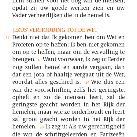
licht stralen voor het oog van de mensen,
opdat zij uw goede werken zien en uw
Vader verheerlijken die in de hemel is.
JEZUS' VERHOUDING TOT DE WET
Denkt niet dat Ik gekomen ben om Wet en
17
Profeten op te heffen; Ik ben niet gekomen
om op te heffen, maar om de vervulling te
brengen.
Want voorwaar, Ik zeg u: Eerder
18
nog zullen hemel en aarde vergaan, dan
dat een jota of haaltje vergaat uit de Wet,
voordat alles geschied is.
Wie dus een
19
van die voorschriften, zelfs het geringste,
opheft en zo de mensen leert, zal de
geringste geacht worden in het Rijk der
hemelen, maar wie ze onderhoudt en leert
zal groot geacht worden in het Rijk der
hemelen.
Ik zeg u: Als uw gerechtigheid
20
die van de schriftgeleerden en Farizeeën