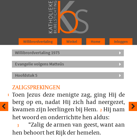
Willibrordvertaling
Winkel
Home
Inloggen
Willibrordvertaling 1975
Evangelie volgens Matteüs
Hoofdstuk 5
ZALIGSPREKINGEN
Toen Jezus deze menigte zag, ging Hij de
1
berg op en, nadat Hij zich had neergezet,
kwamen zijn leerlingen bij Hem.
Hij nam
2
het woord en onderrichtte hen aldus:
“Zalig de armen van geest, want aan
3
hen behoort het Rijk der hemelen.