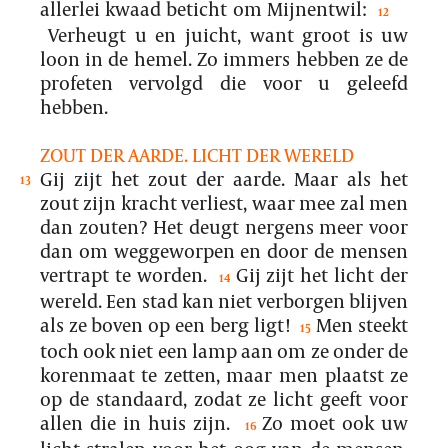
allerlei kwaad beticht om Mijnentwil:
12
Verheugt u en juicht, want groot is uw
loon in de hemel. Zo immers hebben ze de
profeten vervolgd die voor u geleefd
hebben.
ZOUT DER AARDE. LICHT DER WERELD
Gij zijt het zout der aarde. Maar als het
13
zout zijn kracht verliest, waar mee zal men
dan zouten? Het deugt nergens meer voor
dan om weggeworpen en door de mensen
vertrapt te worden.
Gij zijt het licht der
14
wereld. Een stad kan niet verborgen blijven
als ze boven op een berg ligt!
Men steekt
15
toch ook niet een lamp aan om ze onder de
korenmaat te zetten, maar men plaatst ze
op de standaard, zodat ze licht geeft voor
allen die in huis zijn.
Zo moet ook uw
16