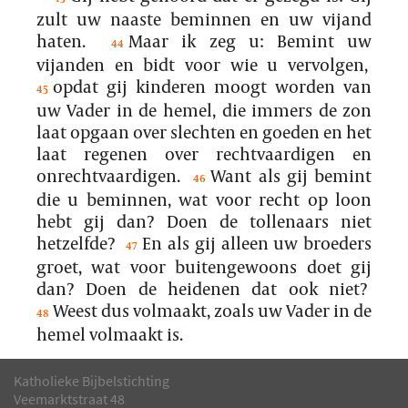
zult uw naaste beminnen en uw vijand
haten.
Maar ik zeg u: Bemint uw
44
vijanden en bidt voor wie u vervolgen,
opdat gij kinderen moogt worden van
45
uw Vader in de hemel, die immers de zon
laat opgaan over slechten en goeden en het
laat regenen over rechtvaardigen en
onrechtvaardigen.
Want als gij bemint
46
die u beminnen, wat voor recht op loon
hebt gij dan? Doen de tollenaars niet
hetzelfde?
En als gij alleen uw broeders
47
groet, wat voor buitengewoons doet gij
dan? Doen de heidenen dat ook niet?
Weest dus volmaakt, zoals uw Vader in de
48
hemel volmaakt is.
Katholieke Bijbelstichting
Veemarktstraat 48