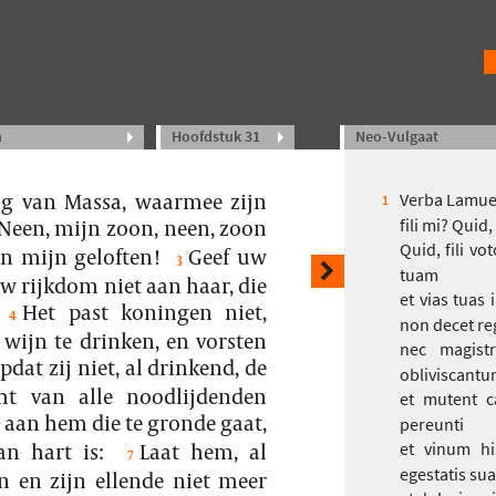
n
Hoofdstuk 31
Neo-Vulgaat
g van Massa, waarmee zijn
Verba Lamuel
1
Neen, mijn zoon, neen, zoon
fili mi? Quid,
Quid, fili 
n mijn geloften!
Geef uw
3
tuam
w rijkdom niet aan haar, die
et vias tuas 
Het past koningen niet,
4
non decet re
 wijn te drinken, en vorsten
nec magistr
pdat zij niet, al drinkend, de
obliviscantu
ht van alle noodlijdenden
et mutent c
 aan hem die te gronde gaat,
pereunti
n hart is:
Laat hem, al
et vinum hi
7
egestatis su
n en zijn ellende niet meer