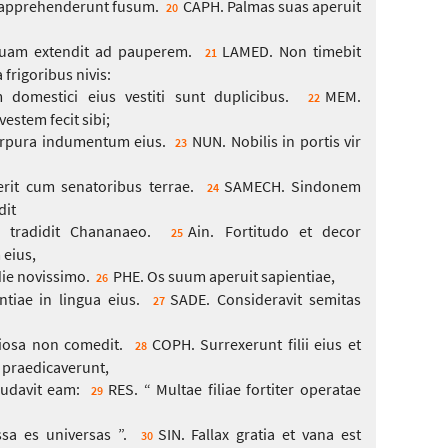
us apprehenderunt fusum.
CAPH. Palmas suas aperuit
20
uam extendit ad pauperem.
LAMED. Non timebit
21
frigoribus nivis:
domestici eius vestiti sunt duplicibus.
MEM.
22
estem fecit sibi;
urpura indumentum eius.
NUN. Nobilis in portis vir
23
rit cum senatoribus terrae.
SAMECH. Sindonem
24
dit
 tradidit Chananaeo.
Ain. Fortitudo et decor
25
eius,
 die novissimo.
PHE. Os suum aperuit sapientiae,
26
ntiae in lingua eius.
SADE. Consideravit semitas
27
iosa non comedit.
COPH. Surrexerunt filii eius et
28
 praedicaverunt,
audavit eam:
RES. “ Multae filiae fortiter operatae
29
sa es universas ”.
SIN. Fallax gratia et vana est
30