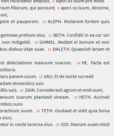
i non recordetur amplius.
Aperi os tuum pro muto
8
nium filiorum, qui pereunt;
aperi os tuum, decerne,
9
est,
nopem et pauperem.
ALEPH. Mulierem fortem quis
10
 gemmas pretium eius.
BETH. Confidit in ea cor viri
11
s non indigebit.
GHIMEL. Reddet ei bonum et non
12
us diebus vitae suae.
DALETH. Quaesivit lanam et
13
est delectatione manuum suarum.
HE. Facta est
14
nstitoris
rtans panem suum.
VAU. Et de nocte surrexit
15
edam domesticis suis
illis suis.
ZAIN. Consideravit agrum et emit eum;
16
anuum suarum plantavit vineam.
HETH. Accinxit
17
lumbos suos
t brachium suum.
TETH. Gustavit et vidit quia bona
18
o eius;
etur in nocte lucerna eius.
IOD. Manum suam misit
19