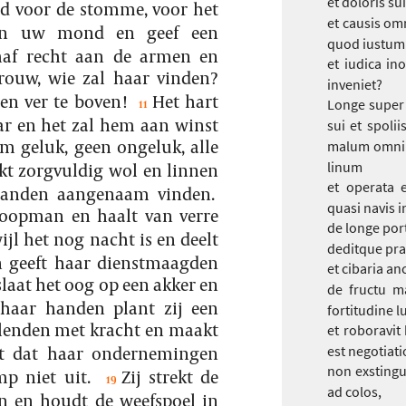
et doloris su
 voor de stomme, voor het
et causis om
en uw mond en geef een
quod iustum 
chaf recht aan de armen en
et iudica i
vrouw, wie zal haar vinden?
inveniet?
en ver te boven!
Het hart
Longe super
11
r en het zal hem aan winst
sui et spolii
em geluk, geen ongeluk, alle
malum omnib
linum
ekt zorgvuldig wol en linnen
et operata 
handen aangenaam vinden.
quasi navis i
 koopman en haalt van verre
de longe po
wijl het nog nacht is en deelt
deditque pra
en geeft haar dienstmaagden
et cibaria anc
 slaat het oog op een akker en
de fructu m
 haar handen plant zij een
fortitudine 
 lenden met kracht en maakt
et roboravi
kt dat haar ondernemingen
est negotiati
non exstingu
mp niet uit.
Zij strekt de
19
ad colos,
n en houdt de weefspoel in