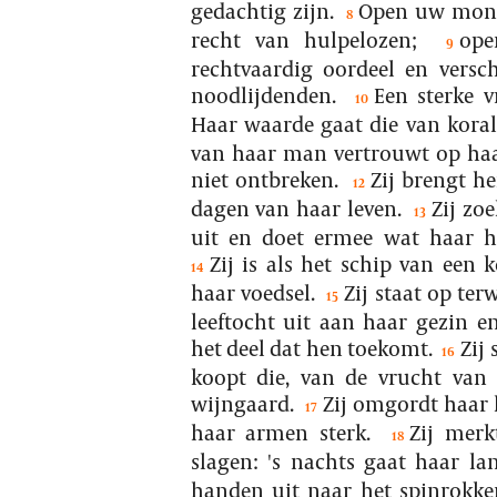
gedachtig zijn.
Open uw mond
8
recht van hulpelozen;
op
9
rechtvaardig oordeel en vers
noodlijdenden.
Een sterke 
10
Haar waarde gaat die van koral
van haar man vertrouwt op haa
niet ontbreken.
Zij brengt h
12
dagen van haar leven.
Zij zo
13
uit en doet ermee wat haar 
Zij is als het schip van een
14
haar voedsel.
Zij staat op ter
15
leeftocht uit aan haar gezin 
het deel dat hen toekomt.
Zij
16
koopt die, van de vrucht van
wijngaard.
Zij omgordt haar
17
haar armen sterk.
Zij mer
18
slagen: 's nachts gaat haar la
handen uit naar het spinrokke