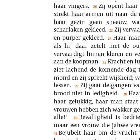
haar vingers.
Zij opent haar
20
strekt haar armen uit naar de 
haar gezin geen sneeuw, wa
scharlaken gekleed.
Zij vervaa
22
en purper gekleed.
Haar man 
23
als hij daar zetelt met de ou
vervaardigt linnen kleren en ver
aan de koopman.
Kracht en lu
25
ziet lachend de komende dag 
mond en zij spreekt wijsheid; v
lessen.
Zij gaat de gangen va
27
brood niet in ledigheid.
Haar
28
haar gelukkig, haar man staat
vrouwen hebben zich wakker ged
alle!'
Bevalligheid is bedri
30
maar een vrouw die Jahwe vre
Bejubelt haar om de vrucht
31