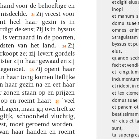
et digiti ei
 hand voor de behoeftige en
inopi
misdeelde.
Zij vreest voor
21
et manum s
nt heel haar gezin is in
domui suae a 
rdigt dekens; Zij is in byssus
omnes enim 
is vermaard in de poorten,
Stragulatam v
byssus et p
dsten van het land.
Zij
24
eius,
koopt ze; zij levert gordels
quando sede
ister zijn haar gewaad en zij
fecit et vendi
tegemoet.
Zij opent haar
26
et cingulum
an haar tong komen lieflijke
indumentum 
n haar gezin na en eet haar
et ridebit in
 zonen staan op en prijzen
et lex cleme
 op en roemt haar:
`Veel
domus suae
29
et panem ot
ragen, maar gij overtreft ze
beatissimam
eglijk, schoonheid vluchtig,
vir eius et l
est, moet geroemd worden.
sunt,
 van haar handen en roemt
tu supergres