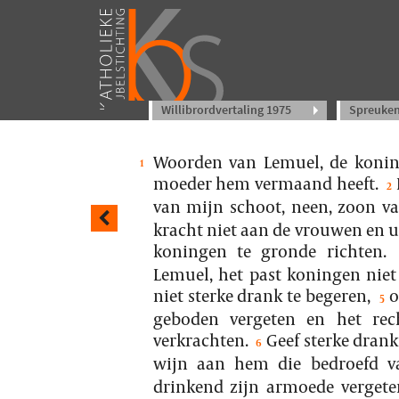
Willibrordvertaling 1975
Spreuke
Woorden van Lemuel, de konin
1
moeder hem vermaand heeft.
2
van mijn schoot, neen, zoon va
kracht niet aan de vrouwen en u
koningen te gronde richten.
Lemuel, het past koningen niet
niet sterke drank te begeren,
o
5
geboden vergeten en het rec
verkrachten.
Geef sterke drank
6
wijn aan hem die bedroefd va
drinkend zijn armoede vergete