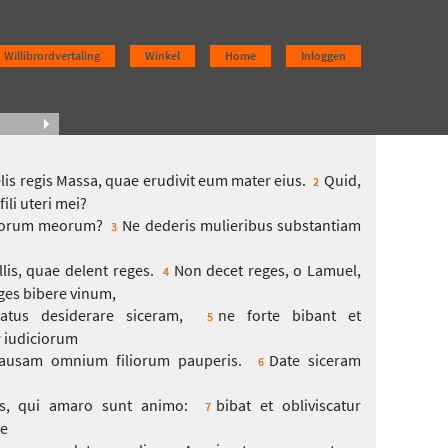
Willibrordvertaling
Winkel
Home
Inloggen
is regis Massa, quae erudivit eum mater eius.
Quid,
2
 fili uteri mei?
votorum meorum?
Ne dederis mulieribus substantiam
3
illis, quae delent reges.
Non decet reges, o Lamuel,
4
ges bibere vinum,
atus desiderare siceram,
ne forte bibant et
5
r iudiciorum
ausam omnium filiorum pauperis.
Date siceram
6
s, qui amaro sunt animo:
bibat et obliviscatur
7
ae