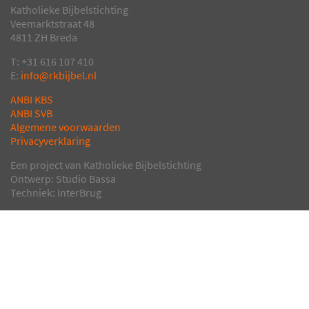
Katholieke Bijbelstichting
Veemarktstraat 48
4811 ZH Breda
T: +31 616 107 410
E:
info@rkbijbel.nl
ANBI KBS
ANBI SVB
Algemene voorwaarden
Privacyverklaring
Een project van Katholieke Bijbelstichting
Ontwerp: Studio Bassa
Techniek: InterBrug